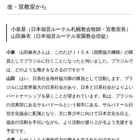
改・宣教室から
小泉基（日本福音ルーテル札幌教会牧師・宣教室長）
山田麻衣（日本福音ルーテル室園教会信徒）
小泉
山田麻衣さんは、このたびＪＩＣＡ（国際協力機構）の隊
員としてブラジルに行くことになったと伺いました。ブラジルで
は、どのような働きをなさるのですか？
山田
はい、日系社会海外協力隊の隊員として活動します。ブラ
ジルには世界最大の日系社会があり、日本と日系社会がよりよい
パートナーシップを築くことが望まれています。私は、ブラジル
の北東部にあるサルバドールという都市にある、サルバドール日
伯文化協会に配属となり、主に青少年に向けて日本文化を伝え、
協会の活動を手伝いながら、より活動が盛り上がるよう支援する
予定です。
小泉
なぜＪＩＣＡ海外協力の働きを志されたのですか？