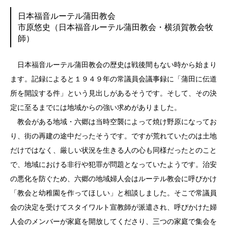
日本福音ルーテル蒲田教会
市原悠史（日本福音ルーテル蒲田教会・横須賀教会牧
師）
日本福音ルーテル蒲田教会の歴史は戦後間もない時から始まり
ます。記録によると１９４９年の常議員会議事録に「蒲田に伝道
所を開設する件」という見出しがあるそうです。そして、その決
定に至るまでには地域からの強い求めがありました。
教会がある地域・六郷は当時空襲によって焼け野原になってお
り、街の再建の途中だったそうです。ですが荒れていたのは土地
だけではなく、厳しい状況を生きる人の心も同様だったとのこと
で、地域における非行や犯罪が問題となっていたようです。治安
の悪化を防ぐため、六郷の地域婦人会はルーテル教会に呼びかけ
「教会と幼稚園を作ってほしい」と相談しました。そこで常議員
会の決定を受けてスタイワルト宣教師が派遣され、呼びかけた婦
人会のメンバーが家庭を開放してくださり、三つの家庭で集会を