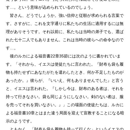
す…。という意味が込められているのでしょう。
皆さん、どうでしょうか。強い信仰と従順が求められる言葉で
す。さすがに、これを文字通りに私たちの生活に適用するには無
理がありそうです。それ以前に、私たちは当時の弟子でも、選ば
れた七十二人でもありません。これは当時の彼らへの命令なので
す…。
後のルカによる福音書22章35節には次のように書かれていま
す。「それから、イエスは使徒たちに言われた。『財布も袋も履
物も持たせずにあなたがたを遣わしたとき、何か不足したものが
あったか。』彼らが、『いいえ、何もありませんでした』と言う
と、イエスは言われた。『しかし今は、財布のある者は、それを
持って行きなさい。袋も同じようにしなさい。剣のない者は、服
を売ってそれを買いなさい。』」この場面の使徒たちは、ルカに
よる福音書10章とはまた違う局面を迎えて宣教することになる暗
示のようです。
ともかく、「財布も袋も履物も持って行くな」というイエスの