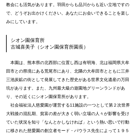
教会にも活気があります。羽田からも品川からも近い立地ですの
で、どうぞお出かけください。あなたにお会いできることを楽し
みにしています。
シオン園保育所
古城喜美子（シオン園保育所園長）
本園は、熊本県の北西部に位置し西は有明海、北は福岡県大牟
田市との県境にある荒尾市にあり、北隣の大牟田市とともに三井
三池炭鉱の街として発展してきた歴史がある世界文化遺産の万田
坑があります。また、九州最大級の遊園地グリーンランドがあ
り、その近くにシオン園保育所があります。
社会福祉法人慈愛園が運営する11施設の一つとして第２次世界
大戦後の混乱期、貧富の差が大きく弱い立場の人々が影響を受け
ていた状況を知り「なんとかしなければ」という熱い思いで行動
に移された慈愛園の創立者モード・パウラス先生によって１９５