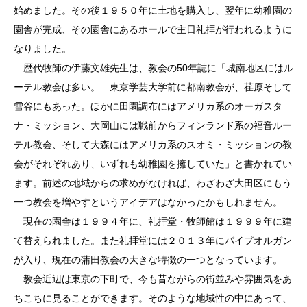
始めました。その後１９５０年に土地を購入し、翌年に幼稚園の
園舎が完成、その園舎にあるホールで主日礼拝が行われるように
なりました。
歴代牧師の伊藤文雄先生は、教会の50年誌に「城南地区にはル
ーテル教会は多い。…東京学芸大学前に都南教会が、荏原そして
雪谷にもあった。ほかに田園調布にはアメリカ系のオーガスタ
ナ・ミッション、大岡山には戦前からフィンランド系の福音ルー
テル教会、そして大森にはアメリカ系のスオミ・ミッションの教
会がそれぞれあり、いずれも幼稚園を擁していた」と書かれてい
ます。前述の地域からの求めがなければ、わざわざ大田区にもう
一つ教会を増やすというアイデアはなかったかもしれません。
現在の園舎は１９９４年に、礼拝堂・牧師館は１９９９年に建
て替えられました。また礼拝堂には２０１３年にパイプオルガン
が入り、現在の蒲田教会の大きな特徴の一つとなっています。
教会近辺は東京の下町で、今も昔ながらの街並みや雰囲気をあ
ちこちに見ることができます。そのような地域性の中にあって、