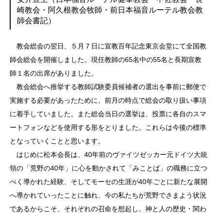
崎教会・阿久根教会牧師・前日本福音ルーテル教会教
師会書記）
教会総会の翌日、５月７日に宣教百年記念東京会堂にて全国教
師会総会を開催しました。現任教師の65名中の55名と長期宣教
師１名の出席がありました。
教会総会へ推挙する教師試験委員候補者の選出を事前に郵便で
実施する必要があったために、前月の時点で総会の取り扱い事項
に着手していました。また総会当日の選挙は、投票に各自のスマ
ートフォンなどを使用する形をとりました。これらは今後の標準
となっていくことと思います。
はじめに松本会長は、40年前のヴァイツゼッカー元ドイツ大統
領の「荒野の40年」に心を動かされて「みことば」の職務に立つ
べく導かれた経験、そしてモーセの生涯が40年ごとに新たな展開
へ導かれていったことに触れ、今の私たちが荒野でさまよう状況
であるからこそ、それぞれの召命を想起し、神と人の歴史・関わ