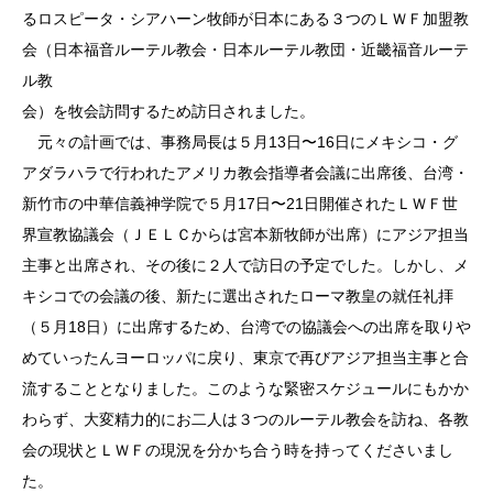
るロスピータ・シアハーン牧師が日本にある３つのＬＷＦ加盟教
会（日本福音ルーテル教会・日本ルーテル教団・近畿福音ルーテ
ル教
会）を牧会訪問するため訪日されました。
元々の計画では、事務局長は５月13日〜16日にメキシコ・グ
アダラハラで行われたアメリカ教会指導者会議に出席後、台湾・
新竹市の中華信義神学院で５月17日〜21日開催されたＬＷＦ世
界宣教協議会（ＪＥＬＣからは宮本新牧師が出席）にアジア担当
主事と出席され、その後に２人で訪日の予定でした。しかし、メ
キシコでの会議の後、新たに選出されたローマ教皇の就任礼拝
（５月18日）に出席するため、台湾での協議会への出席を取りや
めていったんヨーロッパに戻り、東京で再びアジア担当主事と合
流することとなりました。このような緊密スケジュールにもかか
わらず、大変精力的にお二人は３つのルーテル教会を訪ね、各教
会の現状とＬＷＦの現況を分かち合う時を持ってくださいまし
た。