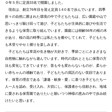
０年５月に定員33名で開園しました。
現在は、創立76年目を迎え定員１4０名で歩んでいます。四季
折々の自然に囲まれた環境の中で子どもたちは、広い園庭や山で
思いっきり駆け回って遊び、子どもたちが主体的に遊びや生活で
きるような保育に取り組んでいます。園庭には樹齢56年の桜の木
があり、桜の花の時季には私たちを癒やしてくれて、子どもたち
も木登りやセミ捕りを楽しみます。
子どもたちは草花や生き物が大好きで、季節ごとにさまざまな
自然物に触れながら遊んでいます。時代の流れとともに保育の方
法も変化してきていますが、昔も今も変わらないものが、柔らか
い赤ちゃんの感触であり、子どもたちの屈託のない笑顔でありま
す。保育の理念である「謙遜・献身・愛」に基づき子どもたち一
人一人を認め、受け入れ、大切にし、保護者から信頼され、地域
に愛される保育園でありたいと願いつつ神様の恵みの中で歩み続
けたいと思います。