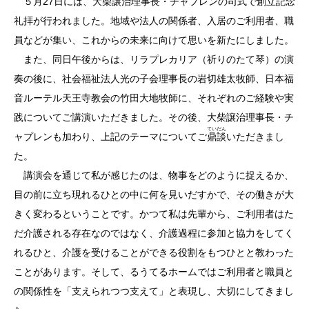
５月27日には、大柴譲治理事長・チャプレンの司式で創立記念
礼拝が行われました。地域や法人の関係者、入居のご利用者、職
員などが集い、これからの未来に向けて思いを新たにしました。
また、同日午後からは、リラプレカリア（祈りのたて琴）の演
奏の後に、社会福祉法人光の子会理事長の岩切雄太牧師、日本福
音ルーテル天王寺教会の竹田大地牧師に、それぞれのご経験や実
践についてご講演いただきました。その後、大柴譲治理事長・チ
ていだん
ャプレンも加わり、上記のテーマについてご
鼎談
いただきまし
た。
講演会を通じて私が感じたのは、物事をどのように捉えるか、
目の前に立ち現れるひとの中に何を見いだすかで、その働きが大
きく変わるということです。かつて私は先輩から、ご利用者はた
だ介護される存在なのではなく、介護過程に参加と協力をしてく
れるひと、介護を受けることができる役割をもつひとと教わった
ことがあります。そして、るうてるホームではご利用者と職員と
の関係性を「支えられつつ支えて」と表現し、大切にしてきまし