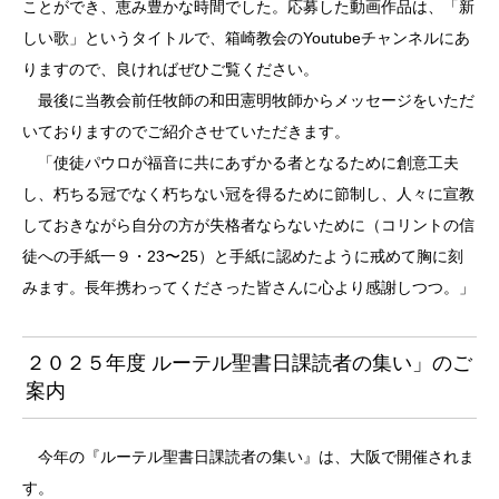
ことができ、恵み豊かな時間でした。応募した動画作品は、「新
しい歌」というタイトルで、箱崎教会のYoutubeチャンネルにあ
りますので、良ければぜひご覧ください。
最後に当教会前任牧師の和田憲明牧師からメッセージをいただ
いておりますのでご紹介させていただきます。
「使徒パウロが福音に共にあずかる者となるために創意工夫
し、朽ちる冠でなく朽ちない冠を得るために節制し、人々に宣教
しておきながら自分の方が失格者ならないために（コリントの信
徒への手紙一９・23〜25）と手紙に認めたように戒めて胸に刻
みます。長年携わってくださった皆さんに心より感謝しつつ。」
２０２５年度 ルーテル聖書日課読者の集い」のご
案内
今年の『ルーテル聖書日課読者の集い』は、大阪で開催されま
す。