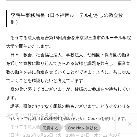
李明生事務局長（日本福音ルーテルむさしの教会牧
師）
るうてる法人会連合第15回総会を東京都三鷹市のルーテル学院
大学で開催いたします。
日々、教会、社会福祉法人、学校法人、幼稚園・保育園の働き
を通して宣教に取り組んでおられる皆様と課題を共有し、福音宣
教の働きを共に前進させていくことができますように、共に歩ん
でいくことを確認したいと考えています。
夏の暑い盛りではございますが、皆様のご参加をお待ちしてい
ます。
講演、研修だけでなく懇親の時もございます。どうぞ交わりを
深めてまいりたいと考えております。
当サイトでは利用者の利便性を高めるため、Cookieを使用します。
「るうてる法人会連合第１５回総会」
同意する
Cookieを無効化
〈日時〉2025年8月26日（火）13時～ 27日（水）12時30分