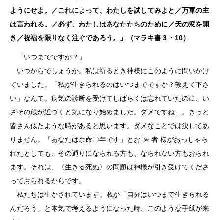
ようにせよ。／これによって、わたしを試してみよと／万軍の主
は言われる。／必ず、わたしはあなたたちのために／天の窓を開
き／祝福を限りなく注ぐであろう。」（マラキ書３・10）
「いつまでですか？」
いつからでしょうか。私は祈るとき神様にこのように問いかけ
ていました。「私が生きられるのはいつまでですか？教えて下さ
い」なんて。病気の診断を受けてしばらくは忘れていたのに、い
ざその歳が近づくと気になり始めました。ダメですね…。きっと
皆さん似たような時があると思います。ダメなことでは決してあ
りません。「あなたは余命〇年です」とお 医 者 様がおっしゃら
れたとしても、その通りになられる方も、なられない方もおられ
ます。それは、〈生きる死ぬ〉の問題は神様が引き受けてくださ
っておられるからです。
私たちは生かされています。私が「自分はいつまで生きられる
んだろう」と本気で考えるようになった時、このような手紙が来