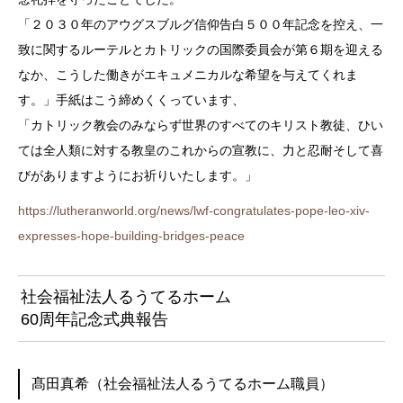
「２０３０年のアウグスブルグ信仰告白５００年記念を控え、一
致に関するルーテルとカトリックの国際委員会が第６期を迎える
なか、こうした働きがエキュメニカルな希望を与えてくれま
す。」手紙はこう締めくくっています、
「カトリック教会のみならず世界のすべてのキリスト教徒、ひい
ては全人類に対する教皇のこれからの宣教に、力と忍耐そして喜
びがありますようにお祈りいたします。」
https://lutheranworld.org/news/lwf-congratulates-pope-leo-xiv-
expresses-hope-building-bridges-peace
社会福祉法人るうてるホーム
60周年記念式典報告
髙田真希（社会福祉法人るうてるホーム職員）