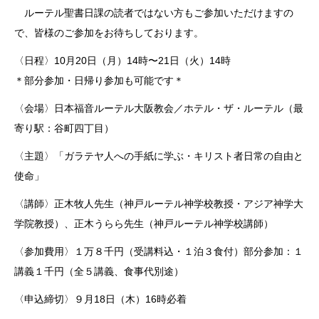
ルーテル聖書日課の読者ではない方もご参加いただけますの
で、皆様のご参加をお待ちしております。
〈日程〉10月20日（月）14時〜21日（火）14時
＊部分参加・日帰り参加も可能です＊
〈会場〉日本福音ルーテル大阪教会／ホテル・ザ・ルーテル（最
寄り駅：谷町四丁目）
〈主題〉「ガラテヤ人への手紙に学ぶ・キリスト者日常の自由と
使命」
〈講師〉正木牧人先生（神戸ルーテル神学校教授・アジア神学大
学院教授）、正木うらら先生（神戸ルーテル神学校講師）
〈参加費用〉１万８千円（受講料込・１泊３食付）部分参加：１
講義１千円（全５講義、食事代別途）
〈申込締切〉９月18日（木）16時必着