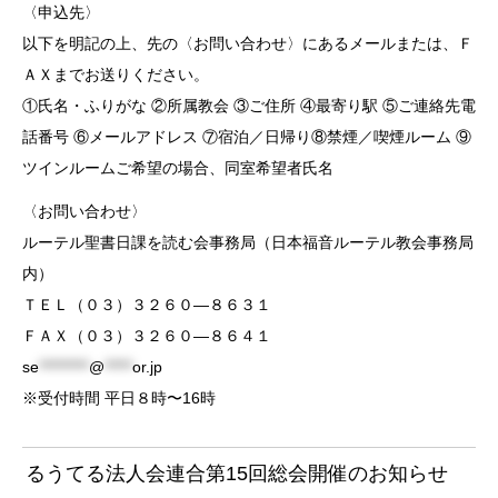
〈申込先〉
以下を明記の上、先の〈お問い合わせ〉にあるメールまたは、Ｆ
ＡＸまでお送りください。
①氏名・ふりがな ②所属教会 ③ご住所 ④最寄り駅 ⑤ご連絡先電
話番号 ⑥メールアドレス ⑦宿泊／日帰り⑧禁煙／喫煙ルーム ⑨
ツインルームご希望の場合、同室希望者氏名
〈お問い合わせ〉
ルーテル聖書日課を読む会事務局（日本福音ルーテル教会事務局
内）
ＴＥＬ（０３）３２６０―８６３１
ＦＡＸ（０３）３２６０―８６４１
se
*********
@
*****
or.jp
※受付時間 平日８時〜16時
るうてる法人会連合第15回総会開催のお知らせ