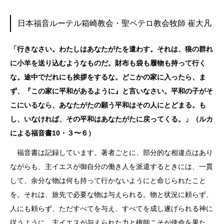
日本福音ルーテル箱崎教会・聖ペテロ教会牧師 崔大凡
「行きなさい。わたしはあなたがたを遣わす。それは、狼の群れ
に小羊を送り込むようなものだ。財布も袋も履物も持って行く
な。途中でだれにも挨拶をするな。どこかの家に入ったら、ま
ず、『この家に平和があるように』と言いなさい。平和の子がそ
こにいるなら、あなたがたの願う平和はその人にとどまる。も
し、いなければ、その平和はあなたがたに戻ってくる。」（ルカ
による福音書10・３〜６）
福音書は記録しています。著者ごとに、部分的な相違点はあり
ながらも、主イエスが御自分の働き人を派遣するときには、一貫
して、余分な物は何も持って行かないようにと命じられたこと
を。それは、旅先で必要な物は与えられる。物と状況に頼らず、
人にも頼らず、ただすべてを与え、すべてを成し遂げられる神に
従うように。主イエスが与えられた力と権能こそが使命を果た