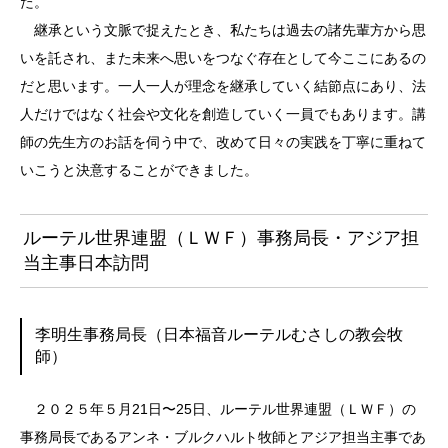
た。
継承という文脈で捉えたとき、私たちは過去の諸先輩方から思
いを託され、また未来へ思いをつなぐ存在として今ここにあるの
だと思います。一人一人が理念を継承していく結節点にあり、法
人だけではなく社会や文化を創造していく一員でもあります。講
師の先生方のお話を伺う中で、改めて日々の実践を丁寧に重ねて
いこうと決意することができました。
ルーテル世界連盟（ＬＷＦ）事務局長・アジア担
当主事日本訪問
李明生事務局長（日本福音ルーテルむさしの教会牧
師）
２０２５年５月21日〜25日、ルーテル世界連盟（ＬＷＦ）の
事務局長であるアンネ・ブルクハルト牧師とアジア担当主事であ