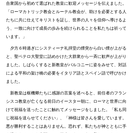
合衆国から初めて選ばれた教皇に歓迎メッセージを伝えました。
「ローマカトリック教会とルーテル教会が、助けを必要とする人
たちに共に仕えてキリストを証し、世界の人々を信仰へ導けるよ
う、一致に向けて成長の歩みを続けられることを私たちは祈って
います。」
夕方６時過ぎにシスティーナ礼拝堂の煙突から白い煙が上がる
と、聖ペテロ大聖堂に詰めかけた大群衆から一斉に歓声が上がり
ました。しばらくすると新教皇がバルコニーに姿をみせて、対話
による平和の架け橋の必要をイタリア語とスペイン語で呼びかけ
ました。
新教皇は枢機卿たちに感謝の言葉を述べると、前任者のフラン
シスコ教皇が亡くなる前日のイースター朝に、ローマと世界に向
けて祝福を送ったことに触れてメッセージをしました。「私も同
じ祝福を送らせてください」、「神様は皆さんを愛しています。
悪が勝利することはありません。恐れず、私たちが神とともに手