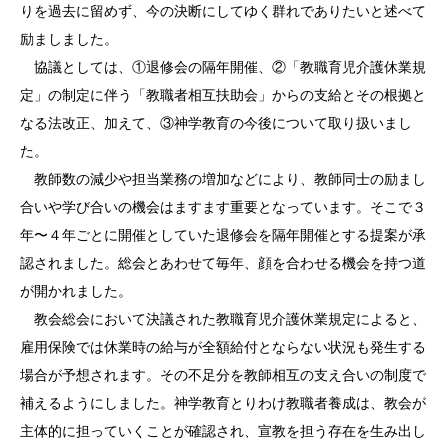
りを過去に留めず、今の決断にしてゆく群れでありたいと述べて
励ましました。
協議としては、①退修会の隔年開催、②「教職育児介護休業規
定」の制定に伴う「教職者相互扶助会」からの支給とその根拠と
なる法改正、加えて、③神学教育の今後について取り扱いまし
た。
教師数の減少や担当業務の増加などにより、教師同士の励まし
合いや学び合いの機会はますます重要となっています。そこで３
年〜４年ごとに開催としていた退修会を隔年開催とする提案が承
認されました。総会とあわせて毎年、顔を合わせる機会を持つ道
が開かれました。
教会総会において決議された教職育児介護休業規定によると、
雇用保険では休業時の給与が全額給付とならない状況も発生する
場合が予想されます。その不足分を教師相互の支え合いの制度で
補えるようにしました。神学教育とりわけ教職者養成は、教会が
主体的に担っていくことが確認され、宣教を担う存在を生み出し