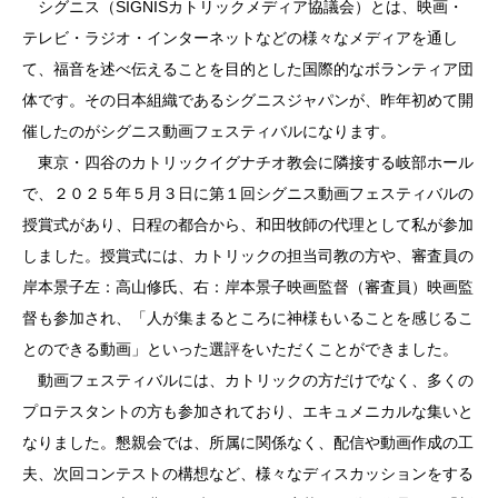
シグニス（SIGNISカトリックメディア協議会）とは、映画・
テレビ・ラジオ・インターネットなどの様々なメディアを通し
て、福音を述べ伝えることを目的とした国際的なボランティア団
体です。その日本組織であるシグニスジャパンが、昨年初めて開
催したのがシグニス動画フェスティバルになります。
東京・四谷のカトリックイグナチオ教会に隣接する岐部ホール
で、２０２５年５月３日に第１回シグニス動画フェスティバルの
授賞式があり、日程の都合から、和田牧師の代理として私が参加
しました。授賞式には、カトリックの担当司教の方や、審査員の
岸本景子左：高山修氏、右：岸本景子映画監督（審査員）映画監
督も参加され、「人が集まるところに神様もいることを感じるこ
とのできる動画」といった選評をいただくことができました。
動画フェスティバルには、カトリックの方だけでなく、多くの
プロテスタントの方も参加されており、エキュメニカルな集いと
なりました。懇親会では、所属に関係なく、配信や動画作成の工
夫、次回コンテストの構想など、様々なディスカッションをする