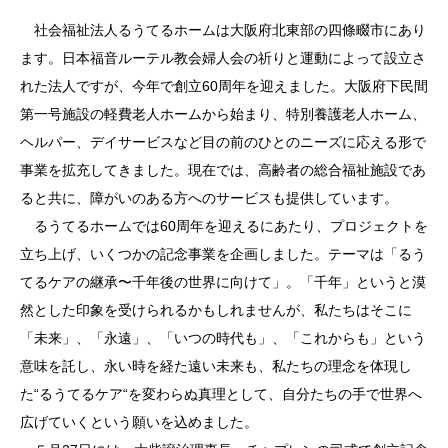
社会福祉法人るうてるホームは大阪府北東部の四條畷市にあり
ます。日本福音ルーテル教会婦人会の祈りと運動によって設立さ
れた法人ですが、今年で創立60周年を迎えました。大阪府下民間
第一号施設の軽費老人ホームから始まり、特別養護老人ホーム、
ヘルパー、デイサービスなど目の前のひとのニーズに応える形で
事業を拡充してきました。現在では、高齢者の総合福祉施設であ
ると共に、障がいのある方へのサービスも提供しています。
るうてるホームでは60周年を迎えるにあたり、プロジェクトを
立ち上げ、いくつかの記念事業を企画しました。テーマは「るう
てるケアの継承〜千年後の世界に向けて」。「千年」というと漠
然とした印象を受けられるかもしれませんが、私たちはそこに
「未来」、「永遠」、「いつの時代も」、「これからも」という
意味を託し、永い時を経た遠い未来も、私たちの理念を体現し
た“るうてるケア“を変わらぬ真理として、自分たちの手で世界へ
広げていくという願いを込めました。