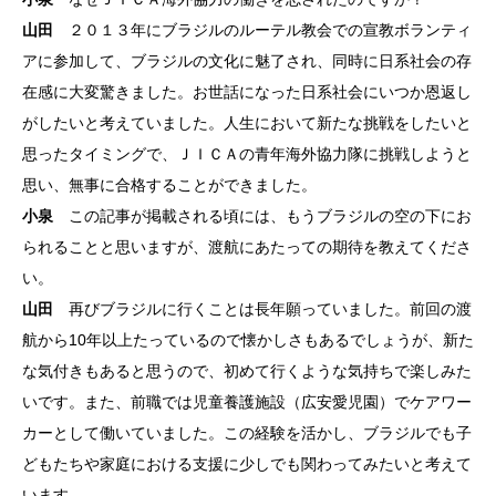
山田
２０１３年にブラジルのルーテル教会での宣教ボランティ
アに参加して、ブラジルの文化に魅了され、同時に日系社会の存
在感に大変驚きました。お世話になった日系社会にいつか恩返し
がしたいと考えていました。人生において新たな挑戦をしたいと
思ったタイミングで、ＪＩＣＡの青年海外協力隊に挑戦しようと
思い、無事に合格することができました。
小泉
この記事が掲載される頃には、もうブラジルの空の下にお
られることと思いますが、渡航にあたっての期待を教えてくださ
い。
山田
再びブラジルに行くことは長年願っていました。前回の渡
航から10年以上たっているので懐かしさもあるでしょうが、新た
な気付きもあると思うので、初めて行くような気持ちで楽しみた
いです。また、前職では児童養護施設（広安愛児園）でケアワー
カーとして働いていました。この経験を活かし、ブラジルでも子
どもたちや家庭における支援に少しでも関わってみたいと考えて
います。