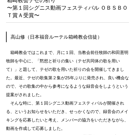
箱崎教会テゼの祈り
〜第１回シグニス動画フェスティバル ＯＢＳＢＯ
Ｔ賞Ａ受賞〜
高山修（日本福音ルーテル箱崎教会信徒）
箱崎教会ではこれまで、月に１回、当教会前任牧師の和田憲明
牧師を中心に、「黙想と祈りの集い（テゼ共同体の歌を用い
て）」と題して、テゼの歌を用いた祈りの会を開催してきまし
た。最近、テゼの歌集第２集が25年ぶりに発売され、良い機会な
ので、その歌集の中から参考になるような録音会をしようという
提案がされました。
そんな時に、第１回シグニス動画フェスティバルが開催され
る、というお知らせをいただき、せっかくなので、録音会のメイ
キングを応募したいと考え、メンバーの協力をいただきながら、
動画を作成して応募しました。