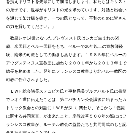
を携えキリストを先頭にして前進しましょう。私たちはキリスト
の弟子です。世界がキリストの光を求めています。対話と出会い
を通じて架け橋を築き、一つの民となって、平和のために皆さん
の力を貸してください。」
教皇レオ14世となったプレヴォスト氏はシカゴ生まれの69
歳、米国籍とペルー国籍をもち、ペルーで20年以上の宣教師経
験、南米の司教としての働きもあります。１９８５年にペルーの
アウグスティヌス宣教団に加わり２００１年から２０１３年まで
総長を務めました。翌年にフランシスコ教皇より北ペルー教区の
司教に任命されました。
ＬＷＦ総会議長ステュピカ氏と事務局長ブルクハルト氏は書簡
でレオ４世に伝えたことは、第二バチカン公会議後に始まったカ
トリック教会との対話にＬＷＦが深 く 関わり、そこから「義認
に関する共同宣言」が出来たこと、宗教改革５００年の際にはフ
ランシスコ教皇が、ルーテル教会の監督たちと共同司式のもと記
念礼拝を守ったことでした。