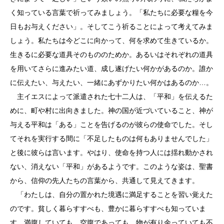
く知っている言葉で祈ってみましょう。「私たちに必要な糧を今
日もお与えください」。そしてこう祈ることによって考えてみま
しょう。私たちは今どこに向かって、何を求めて生きているか。
生きるに必要な道具そのもののためか。あるいはそれぞれの道具
を用いてさらに進みたい道、成し遂げたい何かがあるのか。誰か
に伝えたい、与えたい、一緒にあずかりたい何かはあるのか…。
主イエスによって派遣された七十二人は、「平和」を伝えるた
めに、町や村に出向きました。神の国が近づいていること、神が
与える平和は「ある」ことを告げるのが彼らの使命でした。そし
てそれを実行する間に「不足したものは何もありませんでした」
と後に彼らは言います。やはり、使命を持つ人には揺れ動かされ
ない、消えない「平和」があるようです。このような姿は、聖書
から、信仰の先人たちの言葉から、共通して見えてきます。
「わたしは、自分の置かれた境遇に満足することを習い覚えた
のです。貧しく暮らすすべも、豊かに暮らすすべも知っていま
す。満腹していても、空腹であっても、物が有り余っていても不