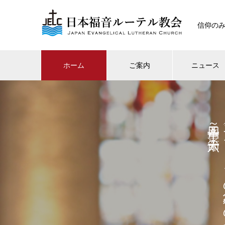
信仰の
ホーム
ご案内
ニュース
二章十四～十六節）
（エ