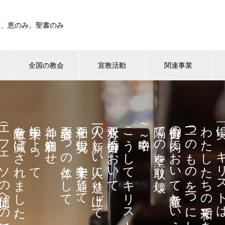
み、恵のみ、聖書のみ
全国の教会
宣教活動
関連事業
フェソの信徒への手紙
敵意を滅ぼされました。」
十字架によって
神と和解させ、
両者を一つの体として
平和を実現し、十字架を通して、
一人の新しい人に造り上げて
双方を御自分において
こうしてキリストは、
～中略～
隔ての壁を取り壊し、
御自分の肉において敵意という
二つのものを一つにし、
わたしたちの平和であります。
「実に、キリ