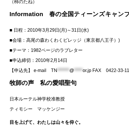
（柿のたね）
Information 春の全国ティーンズキャ
■ 日程：2010年3月29日(月)～31日(水)
■会場：高尾の森わくわくビレッジ（東京都八王子）)
■テーマ：1982ページのラブレター
■申込締切：2010年2月14日
【申込先】 e-mail
TN
*******
@
*****
or.jp
FAX 0422-3
牧師の声 私の愛唱聖句
日本ルーテル神学校准教授
ティモシー マッケンジー
目を上げて、わたしは山々を仰ぐ。