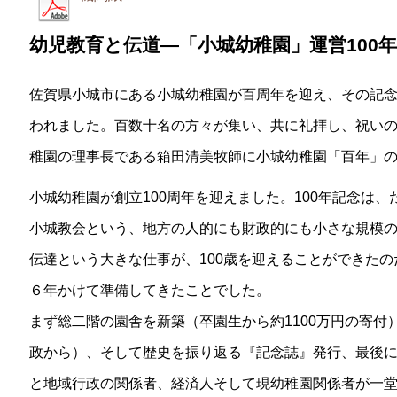
幼児教育と伝道―「小城幼稚園」運営100
佐賀県小城市にある小城幼稚園が百周年を迎え、その記念礼
われました。百数十名の方々が集い、共に礼拝し、祝い
稚園の理事長である箱田清美牧師に小城幼稚園「百年」
小城幼稚園が創立100周年を迎えました。100年記念は、
小城教会という、地方の人的にも財政的にも小さな規模
伝達という大きな仕事が、100歳を迎えることができた
６年かけて準備してきたことでした。
まず総二階の園舎を新築（卒園生から約1100万円の寄付
政から）、そして歴史を振り返る『記念誌』発行、最後に
と地域行政の関係者、経済人そして現幼稚園関係者が一