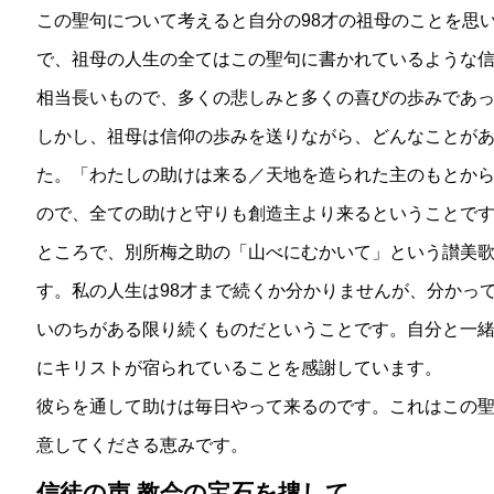
この聖句について考えると自分の98才の祖母のことを思
で、祖母の人生の全てはこの聖句に書かれているような信
相当長いもので、多くの悲しみと多くの喜びの歩みであ
しかし、祖母は信仰の歩みを送りながら、どんなことが
た。「わたしの助けは来る／天地を造られた主のもとか
ので、全ての助けと守りも創造主より来るということで
ところで、別所梅之助の「山べにむかいて」という讃美
す。私の人生は98才まで続くか分かりませんが、分かっ
いのちがある限り続くものだということです。自分と一
にキリストが宿られていることを感謝しています。
彼らを通して助けは毎日やって来るのです。これはこの
意してくださる恵みです。
信徒の声 教会の宝石を捜して