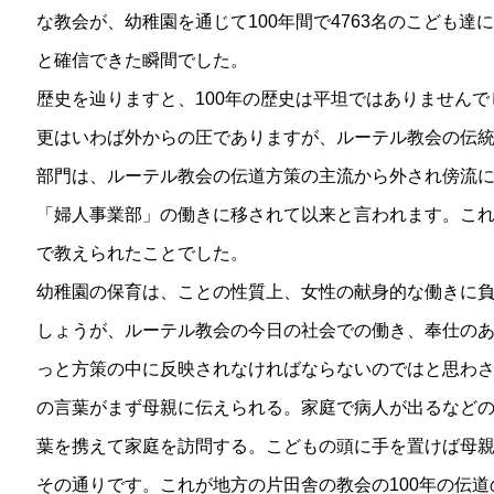
な教会が、幼稚園を通じて100年間で4763名のこども
と確信できた瞬間でした。
歴史を辿りますと、100年の歴史は平坦ではありません
更はいわば外からの圧でありますが、ルーテル教会の伝
部門は、ルーテル教会の伝道方策の主流から外され傍流に
「婦人事業部」の働きに移されて以来と言われます。これ
で教えられたことでした。
幼稚園の保育は、ことの性質上、女性の献身的な働きに
しょうが、ルーテル教会の今日の社会での働き、奉仕の
っと方策の中に反映されなければならないのではと思わ
の言葉がまず母親に伝えられる。家庭で病人が出るなど
葉を携えて家庭を訪問する。こどもの頭に手を置けば母
その通りです。これが地方の片田舎の教会の100年の伝