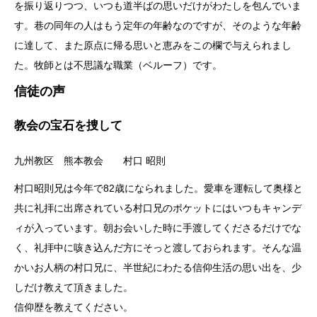
を振り返りつつ、いつも道半ばの思いだけがわたしを包んでいま
す。巷の同年の人はもう定年の年齢なのですが、そのような年齢
に達して、また原点に帰る思いと恵みをこの欄で与えられまし
た。牧師とは不思議な職業（ベルーフ）です。
信徒の声
教会の宝石を捜して
九州教区 熊本教会 村口 昭則
村口昭則兄は今年で82歳になられました。愛車を運転して奥様と
共に礼拝に出席されている村口兄のポケットにはいつもキャンデ
ィが入っています。朝お会いした時に手渡してくださるだけでな
く、礼拝中に咳き込んだ方にそっと渡しておられます。そんな温
かいお人柄の村口兄に、半世紀にわたる信仰生活の思い出を、少
しだけ教えて頂きました。
信仰歴を教えてください。