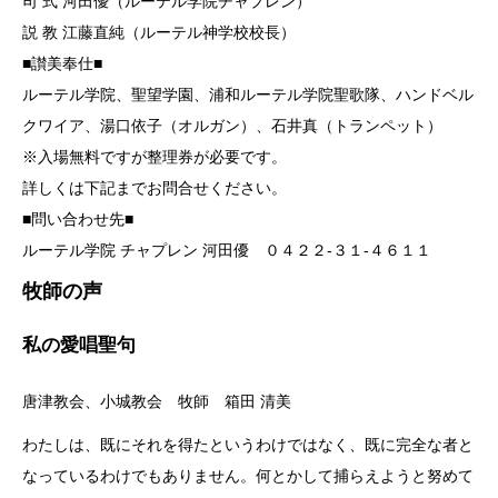
司 式 河田優（ルーテル学院チャプレン）
説 教 江藤直純（ルーテル神学校校長）
■讃美奉仕■
ルーテル学院、聖望学園、浦和ルーテル学院聖歌隊、ハンドベル
クワイア、湯口依子（オルガン）、石井真（トランペット）
※入場無料ですが整理券が必要です。
詳しくは下記までお問合せください。
■問い合わせ先■
ルーテル学院 チャプレン 河田優 ０４２２-３１-４６１１
牧師の声
私の愛唱聖句
唐津教会、小城教会 牧師 箱田 清美
わたしは、既にそれを得たというわけではなく、既に完全な者と
なっているわけでもありません。何とかして捕らえようと努めて