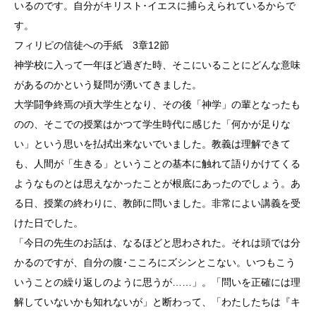
いるのです。自分がキリスト･イエスに捕らえられているからで
す。
フィリピの信徒への手紙 3章12節
神学校に入って一年ほど過ぎた時、そこにいることにどんな意味
があるのかという疑問が湧いてきました。
大学闘争終焉の頃大学生となり、その後「神学」の輩となったも
のの、そこでの授業はかつて学生時代に感じた「何かが足りな
い」という思いを払拭出来ないでいました。教義は理解できて
も、人間が「生きる」ということの基本に触れて語りかけてくる
ようなものとは思えなかったことが根底にあったのでしょう。あ
る日、授業の終わりに、教師に問いました。非常によい講義を受
けた日でした。
「今日の先生のお話は、なるほどと思わされた。それは頭では分
かるのですが、自分の腹･こころにズシンとこない。いつもこう
いうことの繰り返しのように思うが……」。「問いを正確には理
解していないかも知れないが」と断わって、「わたしたちは『キ