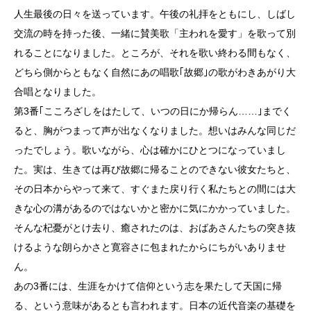
人生最後の日々を送っています。午後の礼拝をともにし、しばし
交流の時を持った後、一緒に賛美歌「主われを愛す」を歌って別
れることになりました。ところが、それを歌い終わる間もなく、
どちら側からともなく自然にあの唱歌｢故郷｣の歌がわきあがり大
合唱となりました。
第3番｢こころざしをはたして、いつの日にか帰らん……｣までく
ると、胸がつまって声が出なくなりました。想いはみんな同じだ
ったでしょう。歌いながら、心は確かにひとつになっていまし
た。実は、生きては再び故郷に帰ることのできない彼女たちと、
その日本からやって来て、すぐまた戻り行く私たちとの間には大
きな心の溝があるのではないかと密かに気にかかっていました。
そんな杞憂がとけ去り、癒されたのは、おばあさんたちの突き抜
けるような朗らかさと寛容さに包まれたからにちがいありませ
ん。
あの3番には、生涯をかけて信仰という志を果たして天国に帰
る、という意味があるとも言われます。日本の近代音楽の基礎を