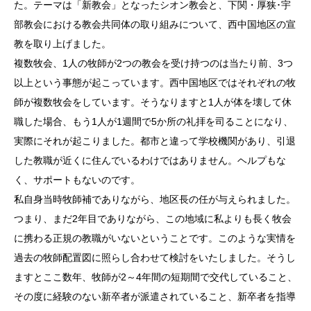
た。テーマは「新教会」となったシオン教会と、下関・厚狭･宇
部教会における教会共同体の取り組みについて、西中国地区の宣
教を取り上げました。
複数牧会、1人の牧師が2つの教会を受け持つのは当たり前、3つ
以上という事態が起こっています。西中国地区ではそれぞれの牧
師が複数牧会をしています。そうなりますと1人が体を壊して休
職した場合、もう1人が1週間で5か所の礼拝を司ることになり、
実際にそれが起こりました。都市と違って学校機関があり、引退
した教職が近くに住んでいるわけではありません。ヘルプもな
く、サポートもないのです。
私自身当時牧師補でありながら、地区長の任が与えられました。
つまり、まだ2年目でありながら、この地域に私よりも長く牧会
に携わる正規の教職がいないということです。このような実情を
過去の牧師配置図に照らし合わせて検討をいたしました。そうし
ますとここ数年、牧師が2～4年間の短期間で交代していること、
その度に経験のない新卒者が派遣されていること、新卒者を指導