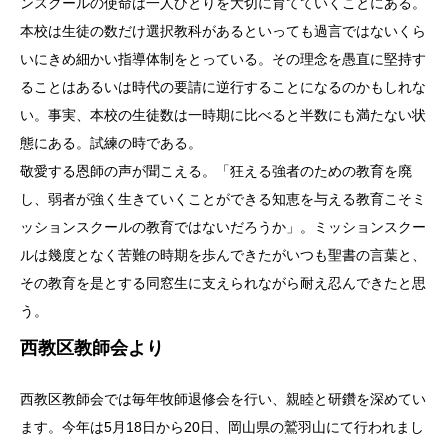
ンスクールの使命は一人ひとりを大切に育てていくことにある。
本校は生徒の数だけ選択教科があるといっても過言ではないくら
いにきめ細かい指導体制をとっている。その理念を愚直に堅持す
ることはあるいは時代の要請に逆行することになるのかもしれな
い。事実、本校の生徒数は一時期に比べると半数にも満たない状
態にある。試練の時である。
敬愛する恩師の声が聞こえる。「狂える強者のための教育を廃
し、弱者が強く生きていくことができる知恵を与える教育こそミ
ッションスクールの教育ではないだろうか」。ミッションスクー
ルは幾度となく苦難の時期を歩んできたがいつも聖書の言葉と、
その教育を是とする同窓生に支えられながら耐え忍んできたと思
う。
西教区教師会より
西教区教師会では毎年牧師退修会を行い、親睦と研鑽を深めてい
ます。今年は5月18日から20日、岡山県の鷲羽山にて行われまし