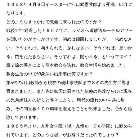
１９５８年４月６日イースターに江口武憲牧師より受洗、51年に
なります。
どのようなきっかけで教会に来られたのですか？
戦後12年経過した１９５７年に、ラジオ伝道放送ルーテルアワー
を聞いたのがきっかけです。初めは躊躇しましたが、「求めなさ
い。そうすれば、与えられる。探しなさい。そうすれば、見つか
る。門をたたきなさい。そうすれば、開かれる」というマタイ７
章７節の導きにより熊本教会を訪れ、教会生活を始めました。
教会生活の中で印象深い出来事は何ですか？
第5代の江口牧師から現在の朝比奈牧師まで８名の先生方に導き
育まれました。また先に御国に召された信仰の先達ならびに現在
の兄弟姉妹方の祈りと導きにより、 時代の流れの中を共に歩
み、その間宣教１００周年を迎えることが出来ました。心から感
謝しております。
１９８５年より、九州女学院（現・九州ルーテル学院）に勤めら
れています。どのような思いがお有りだったのでしょう？