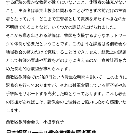
する経験の豊かな牧師が近くにいないこと、休職者の補充がない
こと、主管者は事実上教会に関わることができず名前だけの主管
者となっており、どこまで主管者として責務を果たすべきなのか
不明瞭であることなど、いくつかの課題が上げられました。
そこから導き出される結論は、牧師を支援するようなネットワー
クや体制が必要だということです。このような課題は各個教会や
地域教会の努力だけで克服することはできません。組織上の課題
として牧師の育成や配置をどのように考えるのか、宣教計画を含
めた長期的な展望が求められます。
西教区教師会では2泊3日という貴重な時間を割いて、このように
退修会を行っておりますが、それは孤軍奮闘している新卒者や若
手牧師をサポートする充実した時となっております。これも教会
の応援があればこそ。諸教会のご理解とご協力に心から感謝いた
します。
西教区教師会会長 小勝奈保子
日本福音ルーテル教会教師志願者募集