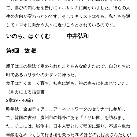
て、喜びの知らせを告げにエルサレムに向かいました。彼らの人
生の方向が変わったのです。そしてキリストは今も、私たちを通
してエマオに向かう人々に近づこうとされているのです。
いのち、はぐくむ 中井弘和
第6回 故 郷
親子は主の律法で定められたことをみな終えたので、自分たちの
町であるガリラヤのナザレに帰った。
幼子はたくましく育ち、知恵に満ち、神の恵みに包まれていた。
（ルカによる福音書
2章39～40節）
昨年秋、全国ディアコニア・ネットワークのセミナーに参加し
て、韓国の古都、慶州市の郊外にある「ナザレ園」を訪ねまし
た。そこには、戦争中、日本人妻として韓国に渡り、不遇を重ね
辛酸をなめつくして行き場を失った20名ほどのおばあさんたちが