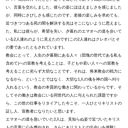
い、言葉を交わしました。彼らの姿にほほえましさを感じました
が、同時にさびしさも感じたのです。老後の楽しみを求めても、
近づきつつある死の闇を解決する光はそこにないように思えまし
た。私には彼らが、希望を失い、夕暮れのエマオへの道を歩いて
いる2人連れのように見えたのです(この2人連れはクレオパとそ
の妻であったともされています)。
教会にとって、人生の夕暮期にある人々（団塊の世代である私も
含めて)への宣教を考えることは、子どもや若い人々への宣教を
考えることに劣らず大切なことです。それは、将来教会の戦力に
なるから、ということではなく、大切な1人の魂を神の国へ刈り
入れるという、教会の本質的な働きに関わっているからです。そ
してその働きは教会にいる同世代の人に与えられた課題ですか
ら、この世の仕事をリタイアした今こそ、一人ひとりキリストの
証し人、宣教者になりたいと思います。
エマオへの道を急いでいた2人は、見知らぬ姿で近づいたキリス
トの言葉に心を燃やされ、さらにキリストとの出会いを体験し