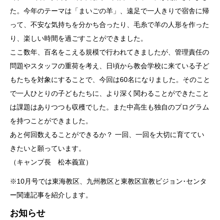
た。今年のテーマは「まいごの羊」、遠足で一人きりで宿舎に帰
って、不安な気持ちを分かち合ったり、毛糸で羊の人形を作った
り、楽しい時間を過ごすことができました。
ここ数年、百名をこえる規模で行われてきましたが、管理責任の
問題やスタッフの重荷を考え、日頃から教会学校に来ている子ど
もたちを対象にすることで、今回は60名になりました。そのこと
で一人ひとりの子どもたちに、より深く関わることができたこと
は課題はありつつも収穫でした。また中高生も独自のプログラム
を持つことができました。
あと何回数えることができるか？ 一回、一回を大切に育ててい
きたいと願っています。
（キャンプ長 松本義宣）
※10月号では東海教区、九州教区と東教区宣教ビジョン･センタ
ー関連記事を紹介します。
お知らせ