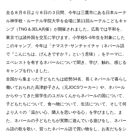
去る８月６日より８日の３日間、今年は三鷹市にある日本ルーテ
ル神学校・ルーテル学院大学を会場に第11回ルーテルこどもキャ
ンプ（TNG＆JELA共催）が開催されました。広島では平和を、
東京では諸外国を交互に学びます。小学校5･6年生を対象にした
このキャンプ、今年は「ナマステ･サンチャイチャ（ネパール語
で『こんにちは、げんきですか？』という意味）」をテーマに、
エベレストを有するネパールについて聞き、学び、触れ、感じる
キャンプを行いました。
全国から集まった子どもたちは総勢34名、長くネパールで暮らし
働いておられた高津妙子さん（元JOCSワーカー）や、ネパール
からやってきた留学生のユガルくんからネパールの国について、
子どもたちについて、食べ物について、生活について、そして何
より人々の「温かい心、隣人を思いやる心」を学びました。ま
た、ネパールの子どもたちが実際に遊んでいる遊びをし、ネパー
ル語の歌を歌い、習ったネパール語で買い物をし、お友だちをシ