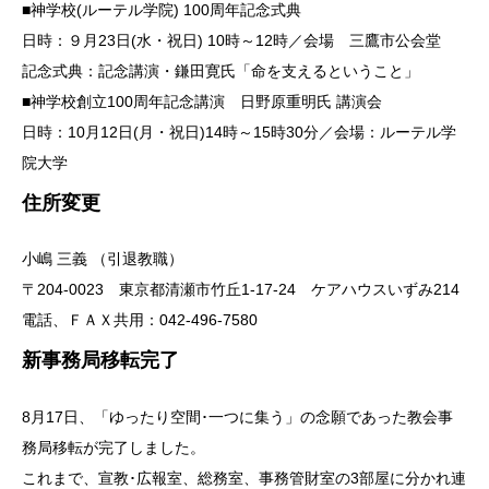
■神学校(ルーテル学院) 100周年記念式典
日時：９月23日(水・祝日) 10時～12時／会場 三鷹市公会堂
記念式典：記念講演・鎌田寛氏「命を支えるということ」
■神学校創立100周年記念講演 日野原重明氏 講演会
日時：10月12日(月・祝日)14時～15時30分／会場：ルーテル学
院大学
住所変更
小嶋 三義 （引退教職）
〒204-0023 東京都清瀬市竹丘1-17-24 ケアハウスいずみ214
電話、ＦＡＸ共用：042-496-7580
新事務局移転完了
8月17日、「ゆったり空間･一つに集う」の念願であった教会事
務局移転が完了しました。
これまで、宣教･広報室、総務室、事務管財室の3部屋に分かれ連