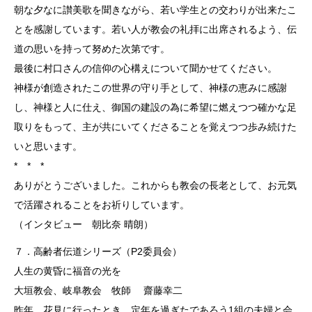
朝な夕なに讃美歌を聞きながら、若い学生との交わりが出来たこ
とを感謝しています。若い人が教会の礼拝に出席されるよう、伝
道の思いを持って努めた次第です。
最後に村口さんの信仰の心構えについて聞かせてください。
神様が創造されたこの世界の守り手として、神様の恵みに感謝
し、神様と人に仕え、御国の建設の為に希望に燃えつつ確かな足
取りをもって、主が共にいてくださることを覚えつつ歩み続けた
いと思います。
* * *
ありがとうございました。これからも教会の長老として、お元気
で活躍されることをお祈りしています。
（インタビュー 朝比奈 晴朗）
７．高齢者伝道シリーズ（P2委員会）
人生の黄昏に福音の光を
大垣教会、岐阜教会 牧師 齋藤幸二
昨年、花見に行ったとき、定年を過ぎたであろう1組の夫婦と会