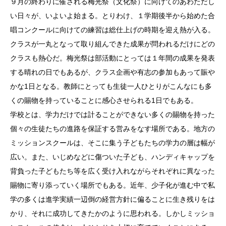
９月の終わりに催される梅光祭（文化祭）に向けてのあわただし
い日々が、いよいよ始まる。とりわけ、１学期後半から始めた合
唱コンクールに向けての練習は総仕上げの時期を迎え熱が入る。
クラスが一丸となって取り組んできた成果が問われるだけにどの
クラスも熱心だ。梅光祭は部活動にとっては１年間の成果を発表
する晴れの日でもあるが、クラス企画や有志の参加もあって賑や
かな1日となる。教師にとっても生徒一人ひとりがこんなにも多
くの賜物を持っていることに感心させられる1日でもある。
学校とは、学力だけでは計ることができない多くの賜物を持った
個々の生徒たちの進路を保証する営みをなす場所である。地方の
ミッションスクールは、そこに集う子どもたちの学力の層は幅が
広い。また、いじめなどに傷ついた子ども、ハンディキャップを
背負った子どもたち等を広く受け入れながらそれぞれに異なった
賜物に寄り添っていく場所でもある。近年、少子化が進む中で私
学の多くは進学実績一辺倒の経営方針に偏ることに生き残りをは
かり、それに成功してきたかのように思われる。しかしミッショ