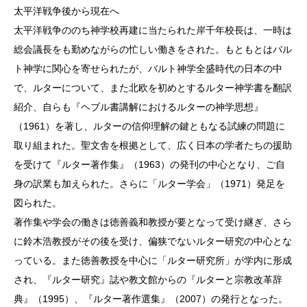
太平洋戦争後から現在へ
太平洋戦争ののち神学校再建に当たられた岸千年校長は、一時は
総会議長をも勤めながらの忙しい働きをされた。もともとはバル
ト神学に関心を寄せられたが、バルト神学全盛時代の日本の中
で、ルターについて、また北欧を初めとするルター神学書を翻訳
紹介、自らも『ヘブル書講解におけるルターの神学思想』
（1961）を著し、ルターの信仰理解の鍵ともなる試練の問題に
取り組まれた。聖文舎を根拠として、広く日本の学者たちの援助
を受けて『ルター著作集』（1963）の発刊の中心となり、ご自
身の訳業も加えられた。さらに「ルター学会」（1971）発足を
図られた。
著作集や学会の働きは徳善義和教授が要となって受け継ぎ、さら
に鈴木浩教授がその後を受け、偏狭でないルター研究の中心とな
っている。また徳善教授を中心に「ルター研究所」が学内に形成
され、『ルター研究』誌や教文館からの『ルターと宗教改革辞
典』（1995）、『ルター著作選集』（2007）の発行となった。