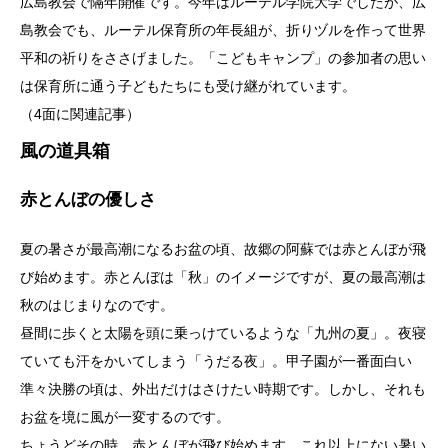
広島教会で隔年開催です。今年はルーテル学院大学でしたが、広
島教会でも、ルーテル保育所の年長組が、折りヅルを作って世界
平和の祈りをささげました。「こどもキャンプ」の参加者の思い
は保育所に通う子どもたちにも受け継がれています。
（4面に関連記事）
風の道具箱
赤とんぼの優しさ
夏の暑さが最高潮になるお盆の頃、故郷の阿蘇では赤とんぼが飛
び始めます。赤とんぼは「秋」のイメージですが、夏の最高潮は
秋のはじまりなのです。
昼間に歩くと太陽を頭に乗っけているような「九州の夏」。夜寝
ていても汗をかいてしまう「うだる夜」。甲子園が一番面白い
準々決勝の頃は、外出だけはさけたい時期です。しかし、それも
お盆を境に風が一変するのです。
ちょうどその時、赤とんぼが飛び始めます。これ以上にない暑い