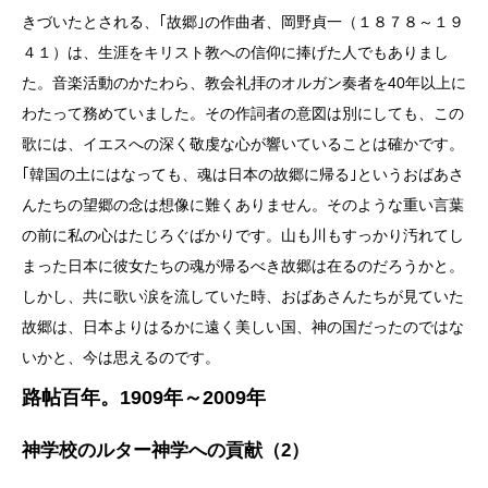
きづいたとされる、｢故郷｣の作曲者、岡野貞一（１８７８～１９
４１）は、生涯をキリスト教への信仰に捧げた人でもありまし
た。音楽活動のかたわら、教会礼拝のオルガン奏者を40年以上に
わたって務めていました。その作詞者の意図は別にしても、この
歌には、イエスへの深く敬虔な心が響いていることは確かです。
｢韓国の土にはなっても、魂は日本の故郷に帰る｣というおばあさ
んたちの望郷の念は想像に難くありません。そのような重い言葉
の前に私の心はたじろぐばかりです。山も川もすっかり汚れてし
まった日本に彼女たちの魂が帰るべき故郷は在るのだろうかと。
しかし、共に歌い涙を流していた時、おばあさんたちが見ていた
故郷は、日本よりはるかに遠く美しい国、神の国だったのではな
いかと、今は思えるのです。
路帖百年。1909年～2009年
神学校のルター神学への貢献（2）