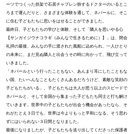
ーツでつくった担架で石居チャプレン扮するドクターのいるとこ
ろまで運んだりと、さまざまな体験を通して、ネパールに、そこ
に住む子どもたちに思いをはせることができました。
最終日、子どもたちの学びと体験、そして「隣人を思いやる心
【サンガイジウナコラギ（みんなで生きるために）】」は、閉会
礼拝の最後、みんなの手に渡された風船に込められ、一人ひとり
の未来に、まだ見ぬ隣人と出会うその時に向かって、飛び立って
いきました。
「ネパールという行ったこともない、あんまり耳にしたこともな
い国、たいへんなこともたくさんあるだろうけど、素敵な笑顔の
子どもたちがいる」。子どもたちは大人が思う以上のスピードで
ネパールと、そして全国から集まった子どもたち同士と打ち解け
ていきます。世界中の子どもたちが出会う機会があったなら、そ
れがたとえ３日でも、世界は今よりもっと平和になる、そう思わ
ずにはいられない３日間となりました。
最後になりましたが、子どもたちを送り出してくださった保護者