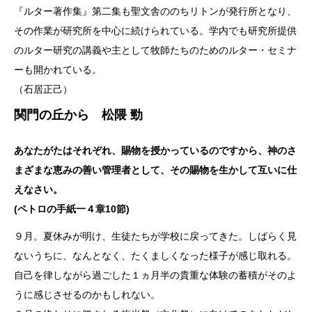
『ルター著作集』第二集も聖文舎ののちリトンが発行所となり、
その作業が研究所を中心に続けられている。学内でも研究所提供
のルター研究の講義や主として牧師たちのためのルター・セミナ
ーも開かれている。
（石居正己）
関門の丘から 松隈 勁
あなたがたはそれぞれ、賜物を授かっているのですから、神のさ
まざまな恵みの善い管理者として、その賜物を生かして互いに仕
えなさい。
(ペトロの手紙一４章10節)
９月。夏休みが明け、生徒たちが学校に戻ってきた。しばらく見
ないうちに、なんとなく、たくましくなった様子が感じ取れる。
自己を律しながら過ごした１ヵ月半の貴重な体験の蓄積がそのよ
うに感じさせるのかもしれない。