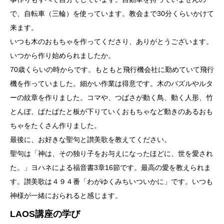
で、自転車（三輪）を使っています。教会まで30分くらいかけて
来ます。
いつも木のおもちゃを作ってくださり、ありがとうございます。
いつから作り始められましたか。
70歳くらいの時からです。もともと飛行機会社に勤めていて飛行
機を作っていました。細かい作業は得意です。木のパズルやルタ
ーの紋章を作りました。コマや、つばさが動く鳥、動く人形、竹
とんぼ、ぱたぱたと板が下りていくおもちゃなど動きのあるおも
ちゃをたくさん作りました。
最後に、お好きな聖句と讃美歌を教えてください。
聖句は「神は、その独り子をお与えになったほどに、世を愛され
た。」ヨハネによる福音書3章16節です。最高の愛を教えられま
す。讃美歌は４９４番「わがゆくみちいついかに」です。いつも
神様が一緒におられると感じます。
LAOS講座の学び