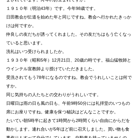
１９１０年（明治43年）です。今年98歳です。
日田教会が伝道を始めた年と同じですね。教会へ行かれたきっか
けは何ですか。
仲良しの友だちが誘ってくれました。その友だちはもう亡くなっ
ていると思います。
洗礼はいつ受けられましたか。
１９３０年（昭和5年）12月21日、20歳の時です。福山猛牧師と
ウインテル宣教師より授けていただきました。
受洗されてもう78年になるのですね。教会でうれしいことは何で
すか。
同じ気持ちの人たちとの交わりがうれしいです。
日曜日は雨の日も風の日も、午前9時50分には礼拝堂のいつもの
席にお座りですね。健康を保つ秘訣はどんなことですか。
たいてい朝5時半に起きて1時間から2時間くらい自由にからだを
動かします。連れ合いが5年ほど前に召天しました。買い物も食
事作りもすべて自分でしています。自動車を持っていませんの