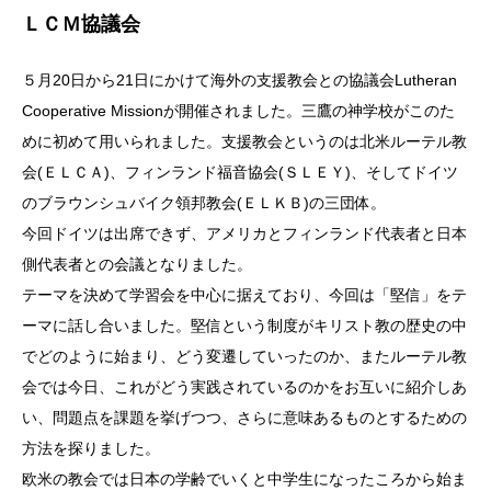
ＬＣＭ協議会
５月20日から21日にかけて海外の支援教会との協議会Lutheran
Cooperative Missionが開催されました。三鷹の神学校がこのた
めに初めて用いられました。支援教会というのは北米ルーテル教
会(ＥＬＣＡ)、フィンランド福音協会(ＳＬＥＹ)、そしてドイツ
のブラウンシュバイク領邦教会(ＥＬＫＢ)の三団体。
今回ドイツは出席できず、アメリカとフィンランド代表者と日本
側代表者との会議となりました。
テーマを決めて学習会を中心に据えており、今回は「堅信」をテ
ーマに話し合いました。堅信という制度がキリスト教の歴史の中
でどのように始まり、どう変遷していったのか、またルーテル教
会では今日、これがどう実践されているのかをお互いに紹介しあ
い、問題点を課題を挙げつつ、さらに意味あるものとするための
方法を探りました。
欧米の教会では日本の学齢でいくと中学生になったころから始ま