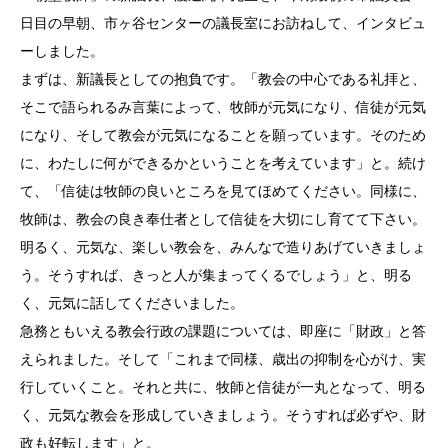
日目の早朝、市ヶ谷センターの議長室にお訪ねして、インタビュ
ーしました。
まずは、新議長としての抱負です。「教会の中心である礼拝と、
そこで語られるみ言葉によって、牧師が元気になり、信徒が元気
になり、そして教会が元気になることを願っています。そのため
に、わたしに何ができるかということを考えています」と。続け
て、「信徒は牧師の良いところを見てほめてください。同様に、
牧師は、教会の良き奉仕者として信徒を大切にし育てて下さい。
明るく、元気な、楽しい教会を、みんなで造りあげていきましょ
う。そうすれば、きっと人が集まってくるでしょう」と、明る
く、元気に話してくださいました。
急務ともいえる教会行政の課題については、即座に「財政」と答
えられました。そして「これまで同様、歳出の抑制を心がけ、実
行していくこと。それと共に、牧師と信徒が一丸となって、明る
く、元気な教会を形成していきましょう。そうすれば必ずや、財
政も好転します」と。