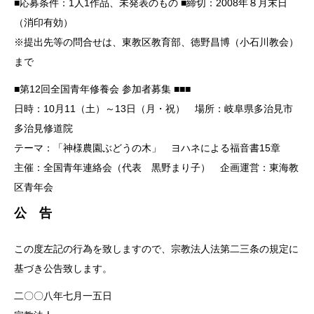
■応募条件：1人1作品、未発表のもの ■締切：2008年８月末日
（消印有効）
※提出先等の問合せは、東教区教育部、徳野昌博（小石川教会）
まで
■第12回全国青年修養会 参加者募集 ■■■
日時：10月11（土）～13日（月・祝） 場所：岐阜県多治見市
多治見修道院
テーマ：「神様農園ぶどうの木」 ヨハネによる福音書15章
主催：全国青年連絡会（代表 黒野まり子） 企画運営：東海教
区青年会
公 告
この度左記の行為を致しますので、宗教法人法第二三条の規定に
基づき公告致します。
二〇〇八年七月一五日