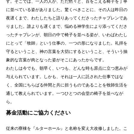
す。そこでは、一人の人が、ただ黙々と、百をこえる椅子を丁寧
に並べている姿がありました。驚くべきことに、その人は昨日の
夜遅くまで、わたしたちと語りあってくださったチャプレンであ
りました。誰よりも遅くまで、悩める神学生により添ってくださ
ったチャプレンが、朝日の中で椅子を並べる姿が、いわばわたし
にとって「牧師」という仕事の、一つの形になりました。礼拝を
守るということ、神の言葉を大切にするということ、そういう抽
象的な言葉が肉となった姿がそこにあったからです。
わたしは今でも、朝早く、いつも、どんな時も原点に立つ恵みが
与えられています。しかも、それは一人に託された仕事ではな
く、全国にちらばる仲間と共に担うものであることを牧師生活を
通して教えられています。一つひとつの会堂の椅子を並べなが
ら。
募金活動にご協力ください
従来の寮棟を『ルターホール』と名称を変え大改修しました。こ