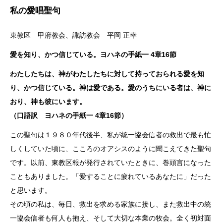
私の愛唱聖句
東教区 甲府教会、諏訪教会 平岡 正幸
愛を知り、かつ信じている。ヨハネの手紙一 4章16節
わたしたちは、神がわたしたちに対して持っておられる愛を知
り、かつ信じている。神は愛である。愛のうちにいる者は、神に
おり、神も彼にいます。
（口語訳 ヨハネの手紙一 4章16節）
この聖句は１９８０年代後半、私が統一協会信者の救出で最も忙
しくしていた頃に、こころのオアシスのように聞こえてきた聖句
です。以前、東教区報が発行されていたときに、巻頭言になった
こともありました。「愛することに疲れているあなたに」だった
と思います。
その頃の私は、毎日、救出を求める家族に接し、また救出中の統
一協会信者も何人も抱え、そして大切な本業の牧会。全く初対面