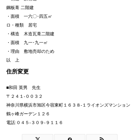
鋼板葺 二階建
・面積 一六〇･四五㎡
ロ・種類 居宅
・構造 木造瓦葺二階建
・面積 九一･九一㎡
・理由 敷地売却のため
以 上
住所変更
■和田 英男 先生
〒２４１-００３２
神奈川県横浜市旭区今宿東町１６３８-１ライオンズマンション
鶴ヶ峰ガーデン１２６
電話:０４５-３０９-９１１６