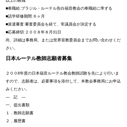
以上の教職
■奉職給:ブラジル・ルーテル告白福音教会の奉職給に準ずる
■語学研修期間:６ヶ月
■派遣審査:審査委員会を経て、常議員会が決定する
■応募締切:２００８年８月31日
尚、詳細は事務局、または世界宣教委員会までお問い合わせくだ
さい。
日本ルーテル教師志願者募集
２００8年度の日本福音ルーテル教会教師試験を先により行いま
すので、志願者は、必要事項を添付して、本教会事務局にお申込
みください。
― 記 ―
一、提出書類
１．教師志願書
２．履歴書