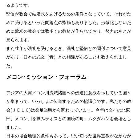
るようです。
堅信が教会で結婚式をあげるための条件となっていて、それがた
めに受けるといった問題点の指摘もありました。形骸化しないた
めに欧米の教会では数多くの教材が作られており、努力のあとが
見られます。
また壮年が洗礼を受けるとき、洗礼と堅信との関係について意見
があり、日本の式文（青）との相違があることも教えられまし
た。
メコン･ミッション・フォーラム
アジアの大河メコン川流域諸国への伝道に意欲を示している国々
が集まって、いっしょに伝道するための協議会です。私たちの教
会(ＪＥＬＣ)は発足当時から関わっています。今年はタイの北東
部、メコン川を挟みラオスとの国境の町、ムクダハンを会場とし
ました。
日本の場合地理的条件もあって、思い切った世界宣教がなかなか