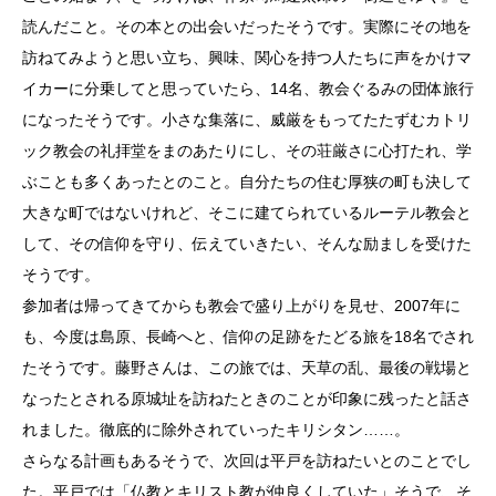
読んだこと。その本との出会いだったそうです。実際にその地を
訪ねてみようと思い立ち、興味、関心を持つ人たちに声をかけマ
イカーに分乗してと思っていたら、14名、教会ぐるみの団体旅行
になったそうです。小さな集落に、威厳をもってたたずむカトリ
ック教会の礼拝堂をまのあたりにし、その荘厳さに心打たれ、学
ぶことも多くあったとのこと。自分たちの住む厚狭の町も決して
大きな町ではないけれど、そこに建てられているルーテル教会と
して、その信仰を守り、伝えていきたい、そんな励ましを受けた
そうです。
参加者は帰ってきてからも教会で盛り上がりを見せ、2007年に
も、今度は島原、長崎へと、信仰の足跡をたどる旅を18名でされ
たそうです。藤野さんは、この旅では、天草の乱、最後の戦場と
なったとされる原城址を訪ねたときのことが印象に残ったと話さ
れました。徹底的に除外されていったキリシタン……。
さらなる計画もあるそうで、次回は平戸を訪ねたいとのことでし
た。平戸では「仏教とキリスト教が仲良くしていた」そうで、そ