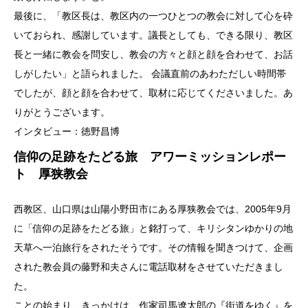
最後に、「教区長は、教区内の一つひとつの教会に対して心を砕
いておられ、感謝しています。議長としても、できる限り、教区
長と一緒に教会を問安し、教会の方々と顔と顔を合わせて、お話
しがしたい」と語られました。 会議直前のあわただしい時間帯
でしたが、顔と顔を合わせて、取材に応じてくださいました。あ
りがとうございます。
インタビュー：徳野昌博
信仰の足跡をたどる旅 アワーミッションレポー
ト 厚狭教会
西教区、山口県は山陽小野田市にある厚狭教会では、2005年9月
に「信仰の足跡をたどる旅」と銘打って、キリシタンゆかりの地
天草へ一泊旅行をされたそうです。その情報を聞きつけて、企画
された教会員の藤野和夫さんに電話取材をさせていただきまし
た。
ことの始まり、きっかけは、作家司馬遼太郎の『街道をゆく』を