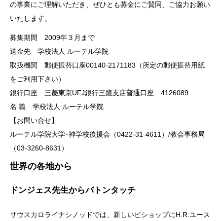
の事業にご理解いただき、ぜひとも募金にご賛同、ご協力お願い
いたします。
募集期間 2009年３月まで
送金先 学校法人 ルーテル学院
取扱機関 郵便振替口座00140-2171183（所定の郵便振替用紙
をご利用下さい）
銀行口座 三菱東京UFJ銀行三鷹支店普通口座 4126089
名 義 学校法人 ルーテル学院
【お問い合せ】
ルーテル学院大学･神学校後援会（0422-31-4611）/教会事務局
（03-3260-8631）
世界の各地から
ドンジェス先生からバトンタッチ
サウスカロライナシノッドでは、新しいビショップにH.R.ユース