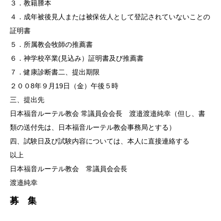
３．教籍謄本
４．成年被後見人または被保佐人として登記されていないことの
証明書
５．所属教会牧師の推薦書
６．神学校卒業(見込み）証明書及び推薦書
７．健康診断書二、提出期限
２００8年９月19日（金）午後５時
三、提出先
日本福音ルーテル教会 常議員会会長 渡邉渡邉純幸（但し、書
類の送付先は、日本福音ルーテル教会事務局とする）
四、試験日及び試験内容については、本人に直接連絡する
以上
日本福音ルーテル教会 常議員会会長
渡邉純幸
募 集