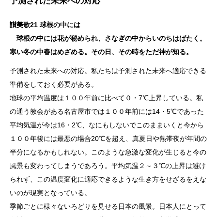
予測された未来への対応
讃美歌21 球根の中には
球根の中には花が秘められ、さなぎの中からいのちはばたく。
寒い冬の中春はめざめる。その日、その時をただ神が知る。
予測された未来への対応。私たちは予測された未来へ適応できる
準備をしておく必要がある。
地球の平均温度は１００年前に比べて０・7℃上昇している。私
の通う教会がある名古屋市では１００年前には14・5℃であった
平均気温が今は16・2℃、なにもしないでこのままいくと今から
１００年後には最悪の場合20℃を超え、真夏日や熱帯夜が年間の
半分になるかもしれない。このような急激な変化が生じると今の
風景も変わってしまうであろう。平均気温２～３℃の上昇は避け
られず、この温度変化に適応できるような生き方をせざるをえな
いのが現実となっている。
季節ごとに様々ないろどりを見せる日本の風景。日本人にとって