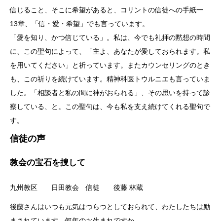
信じること、そこに希望があると、コリントの信徒への手紙一
13章、「信・愛・希望」でも言っています。
「愛を知り、かつ信じている」。私は、今でも礼拝の黙想の時間
に、この聖句によって、「主よ、あなたが愛しておられます。私
を用いてください」と祈っています。またカウンセリングのとき
も、この祈りを続けています。精神科医トウルニエも言っていま
した。「相談者と私の間に神がおられる」、その思いを持って診
察している、と。この聖句は、今も私を支え続けてくれる聖句で
す。
信徒の声
教会の宝石を捜して
九州教区 日田教会 信徒 後藤 林蔵
後藤さんはいつも元気はつらつとしておられて、わたしたちは励
まされています。何年のお生まれですか。