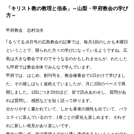
「キリスト教の教理と信条」～山梨・甲府教会の学び
方～
甲府教会 志村治夫
｢るうてる｣6月号の広島教会の記事では、毎月1回のしかも木曜日
ということで、限られた方々の学びになっているようですね。広
島は大きな教会ですのでそうなるのかもしれませんが、わたした
ち甲府では教会全体でみんなで学んでいます。
甲府では、はじめ、創刊号を、教会修養会で1日かけて学びまし
た。その後しばらく途絶えていましたが、月に2回のペースで再
開しました。1回につき20分ほど、皆で読みあわせし、質問があ
れば質問し、感想などを短く語って終ります。
分かりやすく書かれていて、しかも著者の個性も出ていて、バラ
エティに富んでいるので、1巻ごとの変化も楽しめます。それぞ
れに新しい発見があり楽しいです。
教会に限らず、皆で最後までやり通し達成するということが少な