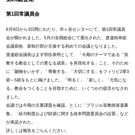
第1回常議員会
6月9日から3日間にわたり、市ヶ谷センターにて、第1回常議員
会が開かれました。5月の全国総会にて選出された、渡邉純幸総
会議長他、新執行部が主催する初めての会議となりました。
渡邉総会議長はまず所信表明として、「今期のテーマである『宣
教する教会としての更なる成長』を具現化する」こと。そのため
に「賜物をいかす」「尊敬する」「大切にする」をフィリピ2章3
節～5節をもとに掲げました。「明るく」「楽しく」「元気にな
る」教会をつくることを目指すために、いくつかの提言がなされ
ました。
会議では今期の主要課題を確認、とくに「ブラジル宣教師派遣募
集」「給与制度および財源に関する抜本問題委員会の設置」など
が承認された。
詳しくは報告をごらんください。