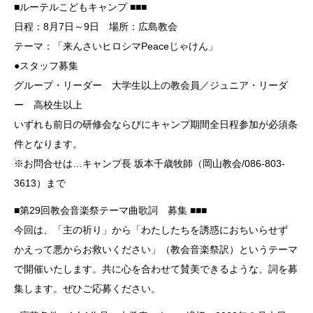
■ルーテルこどもキャンプ ■■■
日程：8月7日～9日 場所：広島教会
テーマ：「来んさいヒロシマPeaceじゃけん」
●スタッフ募集
グループ・リーダー 大学生以上の教会員／ジュニア・リーダ
ー 高校生以上
いずれも前日の研修会ならびにキャンプ期間全日程参加が必須条
件となります。
※お問合せは…キャンプ長 坂本千歳牧師（岡山教会/086-803-
3613）まで
■第29回教会音楽祭テーマ曲歌詞 募集 ■■■
今回は、「主の祈り」から「わたしたちを誘惑におちいらせず
かえって悪からお救いください」（教会音楽祭訳）というテーマ
で開催いたします。共に心を合わせて賛美できるような、詞を募
集します。ぜひご応募ください。