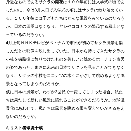
身近なものであるサクラの開花は１００年前には入学式の頃であ
ったのに、今は3月末日で入学式の頃にはサクラは散り始めてい
る。１００年後には子どもたちはどんな風景をみているのだろう
か。日本の四季はなくなり、ヤシやココナツの繁茂する風土とな
っているのだろうか。
4月上旬ＮＨＫテレビがベトナムで市民が初めてサクラ風景を楽
しんだとの映像を映し出していた。日本から持ってきたサクラの
小枝を街路樹に飾りつけたものを美しいと眺めるホーチミン市民
の姿であった。まさに未来の日本でサクラを見ることができなく
なり、サクラの小枝をココナツの木々にかざして眺めるような風
景となってしまうのだろうか。
仮に日本の風景が、わずか2世代で一変してしまった場合、私た
ちは果たして新しい風景に慣れることができるだろうか。地球温
暖化にあわせて、私たちは風景を眺める眼も変えていかざるをえ
ないのだろうか。
キリスト者環境十戒