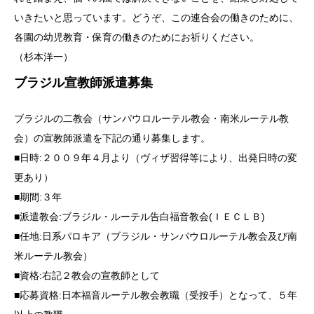
いきたいと思っています。どうぞ、この連合会の働きのために、
各園の幼児教育・保育の働きのためにお祈りください。
（杉本洋一）
ブラジル宣教師派遣募集
ブラジルの二教会（サンパウロルーテル教会・南米ルーテル教
会）の宣教師派遣を下記の通り募集します。
■日時:２００９年４月より（ヴィザ習得等により、出発日時の変
更あり）
■期間:３年
■派遣教会:ブラジル・ルーテル告白福音教会(ＩＥＣＬＢ)
■任地:日系パロキア（ブラジル・サンパウロルーテル教会及び南
米ルーテル教会）
■資格:右記２教会の宣教師として
■応募資格:日本福音ルーテル教会教職（受按手）となって、５年