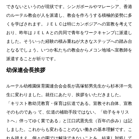
できないというのが現状です。シンガポールやマレーシア、香港
のルーテル教会が人を派遣し、教会を作ろうする積極的姿勢に多
くを学ばされます。ＪＥＬＣは特にカンボジアへの宣教を考えて
おり、昨年はＪＥＬＡとの共同で青年をワークキャンプに派遣し
ました。そういった経験の積み重ねが大きなステップへの踏み台
となるでしょう。いつか私たちの教会からメコン地域へ宣教師を
派遣することが祈りです。
幼保連会長挨拶
ルーテル幼稚園保育園連合会会長が高塚郁男先生から杉本洋一先
生に変わりました。就任にあたり、挨拶をいただきました。
「キリスト教幼児教育・保育は伝道である。宣教それ自体、宣教
そのものであっ て、伝道の補助手段ではない。「幼子をキリス
トへ」伴ってゆく業である」と江口武憲先生（百年の歩み）は記
しました。これからも変わることのない働きの基本理解です。こ
れを踏まえ、個々の園では解決できないことを、結束し対処して