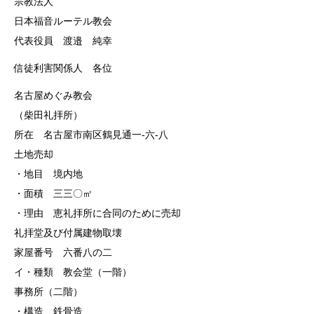
宗教法人
日本福音ルーテル教会
代表役員 渡邉 純幸
信徒利害関係人 各位
名古屋めぐみ教会
（柴田礼拝所）
所在 名古屋市南区鶴見通一‐六‐八
土地売却
・地目 境内地
・面積 三三〇㎡
・理由 恵礼拝所に合同のために売却
礼拝堂及び付属建物取壊
家屋番号 六番八の二
イ・種類 教会堂（一階）
事務所（二階）
・構造 鉄骨造