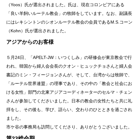
（Yoos）氏が選出されました。氏は、現在コロンビアにある
「良い羊飼いルーテル教会」の牧師をしています。なお、副議長
にはレキシントンのシオンルーテル教会の会員であるM.S.コーン
（Kohn）氏が選出されました。
アジアからのお客様
５月24日、「APELT-JW：いつくしみ」の研修会が東京教会で行
われ、韓国から婦人会会長のクオン・ヒュックチョさんと婦人会
書記のミン・フィージョンさんが、そして、台湾からは牧師で、
「ルーテル世界連盟」の理事であり、その中の「教会と社会にお
ける女性」部門の北東アジアコーディネーターのセルマ・チェン
さんが参加してくださいました。日本の教会の女性たちと共に礼
拝をし、その後も、学び、語らい、交わりのひとときを過ごされ
ました。
市ケ谷の事務局も訪問してくださり、ありがとうございました。
第23総会期