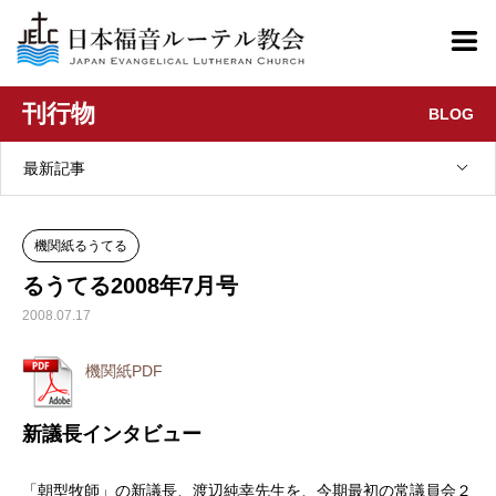
刊行物
BLOG
最新記事
機関紙るうてる
るうてる2008年7月号
2008.07.17
機関紙PDF
新議長インタビュー
「朝型牧師」の新議長、渡辺純幸先生を、今期最初の常議員会２