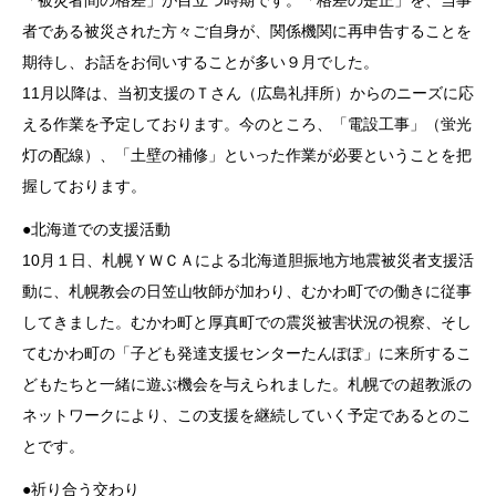
者である被災された方々ご自身が、関係機関に再申告することを
期待し、お話をお伺いすることが多い９月でした。
11月以降は、当初支援のＴさん（広島礼拝所）からのニーズに応
える作業を予定しております。今のところ、「電設工事」（蛍光
灯の配線）、「土壁の補修」といった作業が必要ということを把
握しております。
●北海道での支援活動
10月１日、札幌ＹＷＣＡによる北海道胆振地方地震被災者支援活
動に、札幌教会の日笠山牧師が加わり、むかわ町での働きに従事
してきました。むかわ町と厚真町での震災被害状況の視察、そし
てむかわ町の「子ども発達支援センターたんぽぽ」に来所するこ
どもたちと一緒に遊ぶ機会を与えられました。札幌での超教派の
ネットワークにより、この支援を継続していく予定であるとのこ
とです。
●祈り合う交わり