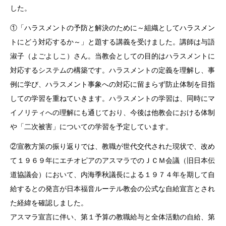
した。
①「ハラスメントの予防と解決のために～組織としてハラスメン
トにどう対応するか～」と題する講義を受けました。講師は与語
淑子（よごよしこ）さん。当教会としての目的はハラスメントに
対応するシステムの構築です。ハラスメントの定義を理解し、事
例に学び、ハラスメント事象への対応に留まらず防止体制を目指
しての学習を重ねていきます。ハラスメントの学習は、同時にマ
イノリティへの理解にも通じており、今後は他教会における体制
や「二次被害」についての学習を予定しています。
②宣教方策の振り返りでは、教職が世代交代された現状で、改め
て１９６９年にエチオピアのアスマラでのＪＣＭ会議（旧日本伝
道協議会）において、内海季秋議長による１９７４年を期して自
給するとの発言が日本福音ルーテル教会の公式な自給宣言とされ
た経緯を確認しました。
アスマラ宣言に伴い、第１予算の教職給与と全体活動の自給、第