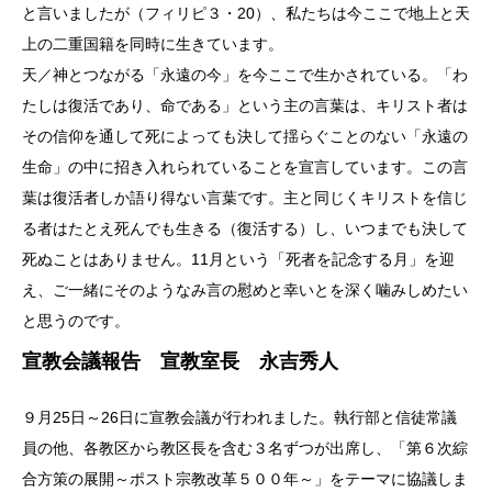
と言いましたが（フィリピ３・20）、私たちは今ここで地上と天
上の二重国籍を同時に生きています。
天／神とつながる「永遠の今」を今ここで生かされている。「わ
たしは復活であり、命である」という主の言葉は、キリスト者は
その信仰を通して死によっても決して揺らぐことのない「永遠の
生命」の中に招き入れられていることを宣言しています。この言
葉は復活者しか語り得ない言葉です。主と同じくキリストを信じ
る者はたとえ死んでも生きる（復活する）し、いつまでも決して
死ぬことはありません。11月という「死者を記念する月」を迎
え、ご一緒にそのようなみ言の慰めと幸いとを深く噛みしめたい
と思うのです。
宣教会議報告 宣教室長 永吉秀人
９月25日～26日に宣教会議が行われました。執行部と信徒常議
員の他、各教区から教区長を含む３名ずつが出席し、「第６次綜
合方策の展開～ポスト宗教改革５００年～」をテーマに協議しま