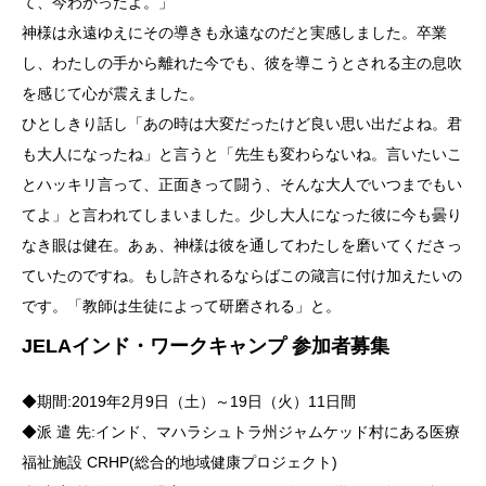
て、今わかったよ。」
神様は永遠ゆえにその導きも永遠なのだと実感しました。卒業
し、わたしの手から離れた今でも、彼を導こうとされる主の息吹
を感じて心が震えました。
ひとしきり話し「あの時は大変だったけど良い思い出だよね。君
も大人になったね」と言うと「先生も変わらないね。言いたいこ
とハッキリ言って、正面きって闘う、そんな大人でいつまでもい
てよ」と言われてしまいました。少し大人になった彼に今も曇り
なき眼は健在。あぁ、神様は彼を通してわたしを磨いてくださっ
ていたのですね。もし許されるならばこの箴言に付け加えたいの
です。「教師は生徒によって研磨される」と。
JELAインド・ワークキャンプ 参加者募集
◆期間:2019年2月9日（土）～19日（火）11日間
◆派 遣 先:インド、マハラシュトラ州ジャムケッド村にある医療
福祉施設 CRHP(総合的地域健康プロジェクト)