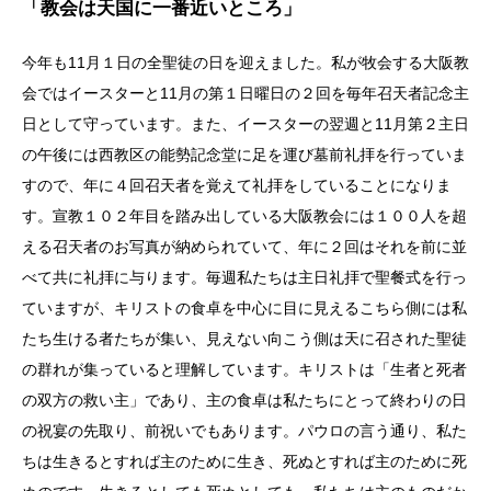
「教会は天国に一番近いところ」
今年も11月１日の全聖徒の日を迎えました。私が牧会する大阪教
会ではイースターと11月の第１日曜日の２回を毎年召天者記念主
日として守っています。また、イースターの翌週と11月第２主日
の午後には西教区の能勢記念堂に足を運び墓前礼拝を行っていま
すので、年に４回召天者を覚えて礼拝をしていることになりま
す。宣教１０２年目を踏み出している大阪教会には１００人を超
える召天者のお写真が納められていて、年に２回はそれを前に並
べて共に礼拝に与ります。毎週私たちは主日礼拝で聖餐式を行っ
ていますが、キリストの食卓を中心に目に見えるこちら側には私
たち生ける者たちが集い、見えない向こう側は天に召された聖徒
の群れが集っていると理解しています。キリストは「生者と死者
の双方の救い主」であり、主の食卓は私たちにとって終わりの日
の祝宴の先取り、前祝いでもあります。パウロの言う通り、私た
ちは生きるとすれば主のために生き、死ぬとすれば主のために死