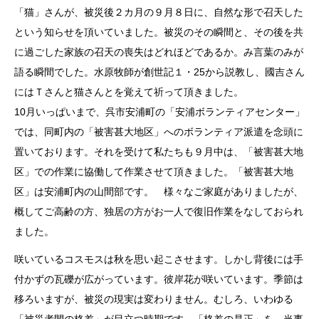
「猫」さんが、被災後２カ月の９月８日に、自然な形で召天した
という知らせを頂いていました。被災のその瞬間と、その後を共
に過ごした家族の召天の喪失はどれほどであるか。み言葉のみが
語る瞬間でした。水原牧師が創世記１・25から説教し、國吉さん
にはＴさんと猫さんとを覚えて祈って頂きました。
10月いっぱいまで、呉市安浦町の「安浦ボランティアセンター」
では、同町内の「被害甚大地区」へのボランティア派遣を念頭に
置いております。それを受けて私たちも９月中は、「被害甚大地
区」での作業に協働して作業させて頂きました。「被害甚大地
区」は安浦町内の山間部です。 様々なご家庭がありましたが、
概してご高齢の方、独居の方がお一人で復旧作業をなしておられ
ました。
咲いているコスモスは秋を思い起こさせます。しかし背後には手
付かずの瓦礫が広がっています。彼岸花が咲いています。季節は
移ろいますが、被災の現実は変わりません。むしろ、いわゆる
「被災者間の格差」が目立つ時期です。「格差の是正」を、当事