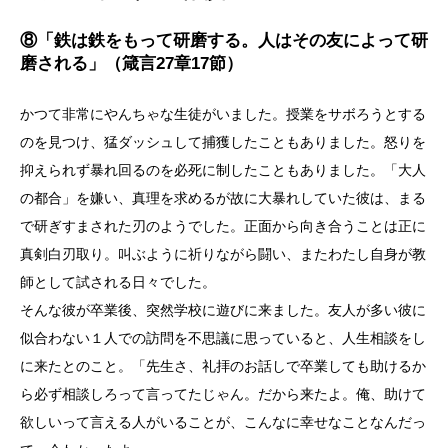
⑧「鉄は鉄をもって研磨する。人はその友によって研
磨される」（箴言27章17節）
かつて非常にやんちゃな生徒がいました。授業をサボろうとする
のを見つけ、猛ダッシュして捕獲したこともありました。怒りを
抑えられず暴れ回るのを必死に制したこともありました。「大人
の都合」を嫌い、真理を求めるが故に大暴れしていた彼は、まる
で研ぎすまされた刃のようでした。正面から向き合うことは正に
真剣白刃取り。叫ぶように祈りながら闘い、またわたし自身が教
師として試される日々でした。
そんな彼が卒業後、突然学校に遊びに来ました。友人が多い彼に
似合わない１人での訪問を不思議に思っていると、人生相談をし
に来たとのこと。「先生さ、礼拝のお話しで卒業しても助けるか
ら必ず相談しろって言ってたじゃん。だから来たよ。俺、助けて
欲しいって言える人がいることが、こんなに幸せなことなんだっ