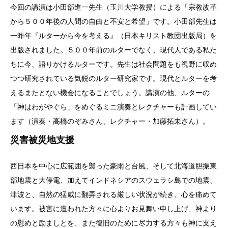
今回の講演は小田部進一先生（玉川大学教授）による「宗教改革
から５００年後の人間の自由と不安と希望」です。小田部先生は
一昨年『ルターから今を考える』（日本キリスト教団出版局）を
出版されました。５００年前のルターでなく、現代人である私た
ちに今、語りかけるルターです。先生は社会問題をも視野に収め
つつ研究されている気鋭のルター研究家です。現代とルターを考
えるまたとない機会になることでしょう。講演の他、ルターの
「神はわがやぐら」をめぐるミニ演奏とレクチャーも計画してい
ます（演奏・高橋のぞみさん、レクチャー・加藤拓未さん）。
災害被災地支援
西日本を中心に広範囲を襲った豪雨と台風、そして北海道胆振東
部地震と大停電、加えてインドネシアのスウェラシ島での地震、
津波と、自然の猛威に翻弄される厳しい状況が続き、心を痛めて
います。被害に遭われた方々に心よりお見舞い申し上げ、神より
の慰めと励ましとを、また復旧のために尽力する方々も神に支え