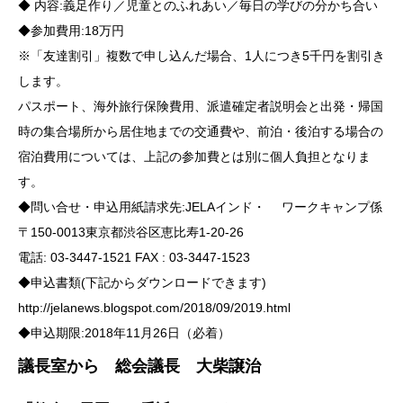
◆ 内容:義足作り／児童とのふれあい／毎日の学びの分かち合い
◆参加費用:18万円
※「友達割引」複数で申し込んだ場合、1人につき5千円を割引き
します。
パスポート、海外旅行保険費用、派遣確定者説明会と出発・帰国
時の集合場所から居住地までの交通費や、前泊・後泊する場合の
宿泊費用については、上記の参加費とは別に個人負担となりま
す。
◆問い合せ・申込用紙請求先:JELAインド・ ワークキャンプ係
〒150-0013東京都渋谷区恵比寿1-20-26
電話: 03-3447-1521 FAX : 03-3447-1523
◆申込書類(下記からダウンロードできます)
http://jelanews.blogspot.com/2018/09/2019.html
◆申込期限:2018年11月26日（必着）
議長室から 総会議長 大柴譲治