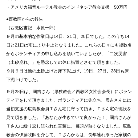
・アメリカ福音ルーテル教会のインドネシア教会支援 50万円
●西教区からの報告
（西教区書記 水原一郎）
９月の基本的な作業日は14日、21日、28日でした。このうち14
日と21日は雨により中止となりました。これらの日々にも複数名
からボランティアの申し込みを頂いていましたが、「二次災害
（土砂崩れ）」を懸念しての休止措置とさせて頂きました。
９月６日は池の土砂上げと床下泥上げ、19日、27日、28日も床
下泥上げでした。
９月28日は、國吉さん（厚狭教会／西教区女性会会長）にボラン
ティアをして頂きました。ボランティアに先立ち、國吉さんには
当初支援の広島教会員Ｔさん宅に寄って頂き、Ｔさん宅の現状を
見て頂きました。「あなたが生きていて良かった！」國吉さんが
Ｔさんに繰り返し語られた言葉に、目頭が熱くなりました。広島
教会の伊藤牧師を介して、Ｔさんからは、長年連れ添った家族の