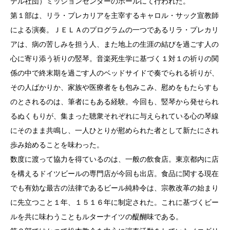
テル社団）ミッションセンターのホールにて行われた。
第１部は、リラ・プレカリアを主宰するキャロル・サック宣教師
による演奏。ＪＥＬＡのプログラムの一つであるリラ・プレカリ
アは、病の苦しみを担う人、また地上の生涯の結びを過ごす人の
心に寄り添う祈りの竪琴。音楽死生学に基づく１対１の祈りの関
係の中で終末期を過ごす人のベッドサイドで奏でられる祈りが、
その人ばかりか、家族や医療者をも包みこみ、慰めをもたらすも
のとされるのは、筆者にもある経験。今回も、竪琴から発せられ
るぬくもりが、集まった聴衆それぞれに与えられている心の琴線
にそのまま共鳴し、一人ひとりが慰められた者として新たにされ
歩み始めることを味わった。
数度に渡って協力を得ているのは、一般の飲食店。東京都内に店
を構えるドイツビールの専門店が今回も出店。食品に関する現在
でも有効な最古の法律であるビール純粋令は、宗教改革の始まり
に先立つこと１年、１５１６年に制定された。これに基づくビー
ルを共に味わうこともルターナイツの醍醐味である。