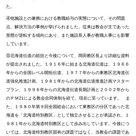
た。
④他施設との兼務における教職給与の実態について、その問題
点、解決方法の事例が挙げられました。従来は教会が主であった
形態が逆転する傾向にあり、また施設長人事が教職人事にも影響
しています。
⑤北海道伝道の総括と今後について、岡田教区長より詳細な資料
が提出されました。１９１６年に始まる北海道伝道は、１９６６
年からの全国レベル開拓伝道、１９７７年からの東教区北海道伝
道強化推進計画、１９８１年からの北海道伝道推進計画マスター
プラン、１９９６年からの北海道伝道長期計画と２００２年から
のＰＭ21による教会合同体制を経て、現在に至っています。 ま
た、１９８０年第９回全国総会において東教区の分区であった北
海道を「北海道特別教区」として独立させることが承認され、１
９８１年から北海道特別教区として歩み出しています。今後につ
いては、北海道特別教区固有の課題ではなく、当教会の課題であ