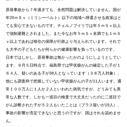
原発事故から７年過ぎても、全然問題は解決していません。国が
年20ｍＳｖ（ミリシーベルト）以下の地域へ帰還させる政策はと
ても安心できないものです。チェルノブイリでは年５ｍＳｖ以上
で強制避難とされました。また今なお年５ｍＳｖ未満でも１ｍＳ
ｖ以上であれば移住の保障が行政より与えられています。それで
も大半の子どもたちが何らかの健康影響を負っているのです。
日本ではしかし、原発事故は無かったかのようにしようとしてい
ます。９月５日時点で、福島県では甲状腺がんの確定した子が１
６４人、疑いのある子が38人となっています（３８万人対象）。
他にも調査枠で把握していない甲状腺がんの子が11人います。通
常１００万人に１人か２人といわれた病気ですが、どうみても異
常な人数です。しかも一巡目の検査で大丈夫だったのに二巡目で
がん診断された子が５２人もいたことは（プラス疑いが19人）、
事故の影響が否定できないと思うのですが、国はそれを認めませ
ん。