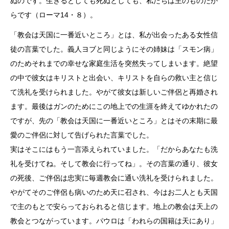
ぬのです。生きるとしても死ぬとしても、私たちは主のものだか
らです（ローマ14・８）。
「教会は天国に一番近いところ」とは、私が出会ったある女性信
徒の言葉でした。義人ヨブと同じようにその姉妹は「スモン病」
のためそれまでの幸せな家庭生活を突然失ってしまいます。絶望
の中で彼女はキリストと出会い、キリストを自らの救い主と信じ
て洗礼を受けられました。やがて彼女は新しいご伴侶と再婚され
ます。最後はガンのためにこの地上での生涯を終えてゆかれたの
ですが、先の「教会は天国に一番近いところ」とはその末期に最
愛のご伴侶に対して告げられた言葉でした。
実はそこにはもう一言添えられていました。「だからあなたも洗
礼を受けてね。そして教会に行ってね」。その言葉の通り、彼女
の死後、ご伴侶は忠実に毎週教会に通い洗礼を受けられました。
やがてそのご伴侶も病いのため天に召され、今はお二人とも天国
で主のもとで安らっておられると信じます。地上の教会は天上の
教会とつながっています。パウロは「われらの国籍は天にあり」