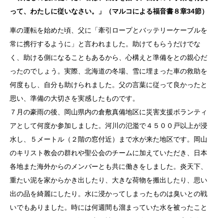
って、わたしに従いなさい。」（マルコによる福音書８章34節）
車の運転を始めた頃、父に「牽引ロープとバッテリーケーブルを
常に携行するように」と言われました。助けてもらうだけでな
く、助ける側になることもあるから、心構えと準備をとの親心だ
ったのでしょう。実際、北海道の冬場、雪に埋まった車の救助を
何度もし、自分も助けられました。父の言葉に従って良かったと
思い、準備の大切さを実感したものです。
７月の豪雨の後、岡山県内の倉敷真備地区に災害支援ボランティ
アとして何度か参加しました。河川の氾濫で４５００戸以上が浸
水し、５メートル（２階の窓付近）まで水が来た地区です。岡山
のキリスト教会の群れや聖公会のチームに加えていただき、日本
各地また海外からのメンバーとも共に働きをしました。炎天下、
重たい泥を家からかき出したり、大きな荷物を搬出したり、思い
出の品を綺麗にしたり。水に浸かってしまったものは臭いとの戦
いでもありました。時には何週間も溜まっていた水を被ったこと