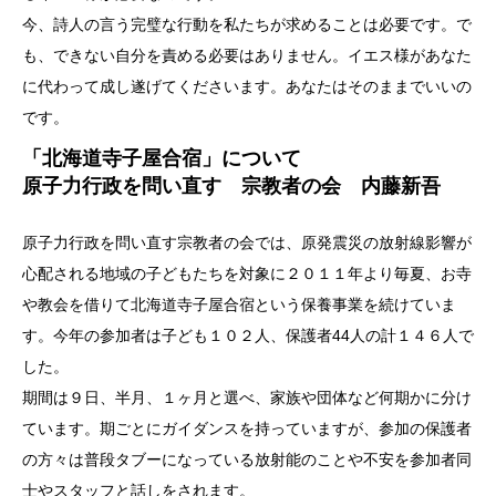
今、詩人の言う完璧な行動を私たちが求めることは必要です。で
も、できない自分を責める必要はありません。イエス様があなた
に代わって成し遂げてくださいます。あなたはそのままでいいの
です。
「北海道寺子屋合宿」について
原子力行政を問い直す 宗教者の会 内藤新吾
原子力行政を問い直す宗教者の会では、原発震災の放射線影響が
心配される地域の子どもたちを対象に２０１１年より毎夏、お寺
や教会を借りて北海道寺子屋合宿という保養事業を続けていま
す。今年の参加者は子ども１０２人、保護者44人の計１４６人で
した。
期間は９日、半月、１ヶ月と選べ、家族や団体など何期かに分け
ています。期ごとにガイダンスを持っていますが、参加の保護者
の方々は普段タブーになっている放射能のことや不安を参加者同
士やスタッフと話しをされます。