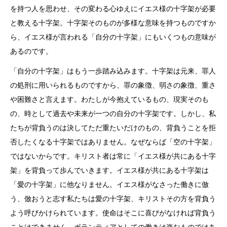
を持つ人を思わせ、その変わる心ゆえにイエス様の十字架が必要
と教える十字架。十字架そのものが多様な意味を持つものですか
ら、イエス様が言われる「自分の十字架」にもいくつもの意味が
あるのです。
「自分の十字架」はもう一歩踏み込みます。十字架は元来、罪人
の処刑に用いられるものですから、罪の象徴、弱さの象徴、重さ
や困難さと言えます。わたしが今抱えているもの、現実そのも
の、時として過去や未来が一つの自分の十字架です。しかし、私
たちが背負うのは決してただ重たいだけのもの、背負うことを拒
否したくなる十字架ではありません。なぜならば「空の十字架」
ではないからです。キリスト者は常に「イエス様が共にある十字
架」を背負って歩んでいきます。イエス様が共にある十字架は
「愛の十字架」に他なりません。イエス様がなさった働きに倣
う、倣おうと志す私たちは愛の十字架、キリストその方を背負う
よう呼びかけられています。使命はそこに喜びがなければ背負う