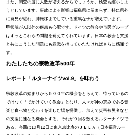
また、調査の度に人数が増えるからでしょうか、検査も縮小しよ
うとしています。事故による影響は福島県に留まらず、特に県外
に発見が遅れ、肺転移までしている重篤な子が増えています。
甲状腺がん以外の疾患も心配です。ドイツの教会や市民グループ
はずっとこれらの問題を覚えてくれています。日本の教会も支援
と共にこうした問題にも意識を持っていただければさらに感謝で
す。
わたしたちの宗教改革500年
レポート「ルターナイツvol.9」を味わう
宗教改革の始まりから５００年の機会をとらえて、待っているの
ではなく「でかけていく教会」となり、人々が神の恵みである音
楽と食べ物と交わりを楽しむ場を提供し、加えて災害被災者など
の支援に連なる機会とする。それが９回を数えるルターナイツで
ある。今回は10月12日に東京恵比寿のＪＥＬＡ（日本福音ルー