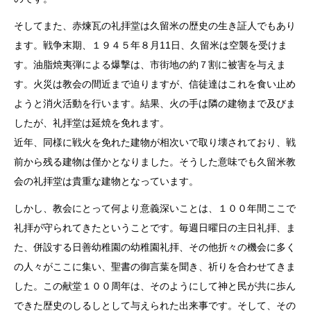
そしてまた、赤煉瓦の礼拝堂は久留米の歴史の生き証人でもあり
ます。戦争末期、１９４５年８月11日、久留米は空襲を受けま
す。油脂焼夷弾による爆撃は、市街地の約７割に被害を与えま
す。火災は教会の間近まで迫りますが、信徒達はこれを食い止め
ようと消火活動を行います。結果、火の手は隣の建物まで及びま
したが、礼拝堂は延焼を免れます。
近年、同様に戦火を免れた建物が相次いで取り壊されており、戦
前から残る建物は僅かとなりました。そうした意味でも久留米教
会の礼拝堂は貴重な建物となっています。
しかし、教会にとって何より意義深いことは、１００年間ここで
礼拝が守られてきたということです。毎週日曜日の主日礼拝、ま
た、併設する日善幼稚園の幼稚園礼拝、その他折々の機会に多く
の人々がここに集い、聖書の御言葉を聞き、祈りを合わせてきま
した。この献堂１００周年は、そのようにして神と民が共に歩ん
できた歴史のしるしとして与えられた出来事です。そして、その