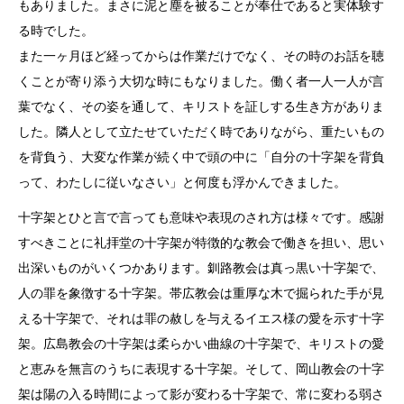
もありました。まさに泥と塵を被ることが奉仕であると実体験す
る時でした。
また一ヶ月ほど経ってからは作業だけでなく、その時のお話を聴
くことが寄り添う大切な時にもなりました。働く者一人一人が言
葉でなく、その姿を通して、キリストを証しする生き方がありま
した。隣人として立たせていただく時でありながら、重たいもの
を背負う、大変な作業が続く中で頭の中に「自分の十字架を背負
って、わたしに従いなさい」と何度も浮かんできました。
十字架とひと言で言っても意味や表現のされ方は様々です。感謝
すべきことに礼拝堂の十字架が特徴的な教会で働きを担い、思い
出深いものがいくつかあります。釧路教会は真っ黒い十字架で、
人の罪を象徴する十字架。帯広教会は重厚な木で掘られた手が見
える十字架で、それは罪の赦しを与えるイエス様の愛を示す十字
架。広島教会の十字架は柔らかい曲線の十字架で、キリストの愛
と恵みを無言のうちに表現する十字架。そして、岡山教会の十字
架は陽の入る時間によって影が変わる十字架で、常に変わる弱さ