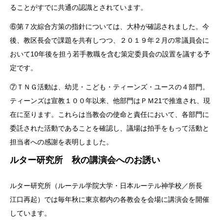
ることがすでに共通の認識とされています。
⑥第７次綜合方策の指針については、大枠が確認されました。今
後、教区長会で課題を共有しつつ、２０１９年２月の常議員会に
おいて10年後を担う若手教職を含む策定委員会の設置を議する予
定です。
⑦ＴＮＧ活動は、幼児・こども・ティーンズ・ユースの４部門。
ティーンズは宣教１００年以来、他部門はＰＭ21で推進され、現
在に至ります。これらは当教会の使命と責任において、各部門に
委託された活動であることを確認し、議場は拍手をもって活動と
担当者への感謝を表明しました。
ルター研究所 秋の講演会へのお誘い
ルター研究所（ルーテル学院大学・日本ルーテル神学校／所長
江口再起）では毎年秋に東京都内の各教会を会場に講演会を開催
しています。