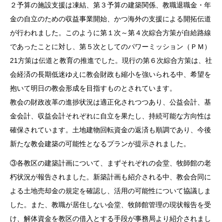
２予算の施設支援は凍結、第３予算の建築関係、教職退職金・年
金の自立のための収益事業開始、かつ海外の支援による開拓伝道
が行われました。このように第１次～第４次綜合方策が自給路線
であったことに対し、第５次としてのパワーミッション（ＰＭ）
21方策は伝道と教育の推進でした。現行の第６次綜合方策は、社
会経済の長期低迷ゆえに教会財政も縮小を強いられる中、希望を
抱いて明日の教会形成を目指すものとされています。
教会の財政改革の進捗状況は適正化されつつあり、公益会計、基
金会計、収益会計それぞれに自立を果たし、持続可能な方向性は
確保されています。土地建物回転資金の返済も順調であり、今後
新たな教会建築の可能性となるプランが提示されました。
③各教区の建築計画について、まずそれぞれの会堂、牧師館の老
朽状況が報告されました。新築計画も紹介される中、教会合同に
よる土地売却金の規定を確認し、活用の可能性について協議しま
した。また、教職が居住しない会堂、牧師館管理の現状報告を受
け、解体資金を教区の借入とする手段が事務局より紹介されまし