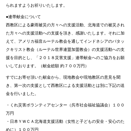
られますようお祈りいたします。
●連帯献金について
西教区による豪雨被災の方々への支援活動、北海道での被災され
た方々への支援活動への支援を頂き、感謝いたします。それに加
えて、アメリカ福音ルーテル教会を通してインドネシアのバタッ
クキリスト教会（ルーテル世界連盟加盟教会）の支援活動への支
援を目的とし、「２０１８災害支援」連帯献金へのご協力をお願
いしております。（献金総額 約７００万円）
すでにお寄せ頂いた献金から、現地教会や現地教区の意見を聞
き、第一次の支援として西教区による支援活動とは別に下記の送
金を行いました。
・くれ災害ボランティアセンター（呉市社会福祉協議会）１００
万円
・日本ＹＷＣＡ北海道支援活動（女性と子どもの安全・安心のた
めに）１００万円