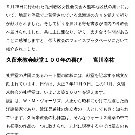
９月28日に行われた九州教区女性会長会＆熊本地区秋の集いにお
いて、地震と停電でご苦労されている北海道の方々を覚えて祈り
が献げられました。そして祈りを届ける寄せ書きが道内の各教会
へ届けられました。共に主に連なり、祈り、支え合う仲間がある
ことに感謝しますと、帯広教会のフェイスブックページにおいて
紹介されました。
久留米教会献堂１００年の喜び 宮川幸祐
礼拝堂の片隅にあるハート型の銘板には、献堂を記念する銘文が
刻まれています。日付は、大正７年11月９日。この11月、久留
米教会の礼拝堂は、いよいよ築１００年を迎えます。
設計は、Ｗ・Ｍ・ヴォーリズ。大正から昭和にかけて活躍した西
洋建築家であり、近江兄弟社の創立者の一人としても良く知られ
ています。久留米教会の礼拝堂は、そんなヴォーリズ建築の中で
も初期の作品の一つに数えられ、九州に現存する中では最古のも
のです。