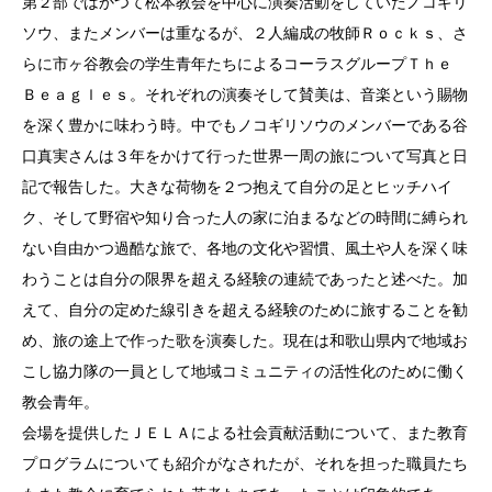
第２部ではかつて松本教会を中心に演奏活動をしていたノコギリ
ソウ、またメンバーは重なるが、２人編成の牧師Ｒｏｃｋｓ、さ
らに市ヶ谷教会の学生青年たちによるコーラスグループＴｈｅ
Ｂｅａｇｌｅｓ。それぞれの演奏そして賛美は、音楽という賜物
を深く豊かに味わう時。中でもノコギリソウのメンバーである谷
口真実さんは３年をかけて行った世界一周の旅について写真と日
記で報告した。大きな荷物を２つ抱えて自分の足とヒッチハイ
ク、そして野宿や知り合った人の家に泊まるなどの時間に縛られ
ない自由かつ過酷な旅で、各地の文化や習慣、風土や人を深く味
わうことは自分の限界を超える経験の連続であったと述べた。加
えて、自分の定めた線引きを超える経験のために旅することを勧
め、旅の途上で作った歌を演奏した。現在は和歌山県内で地域お
こし協力隊の一員として地域コミュニティの活性化のために働く
教会青年。
会場を提供したＪＥＬＡによる社会貢献活動について、また教育
プログラムについても紹介がなされたが、それを担った職員たち