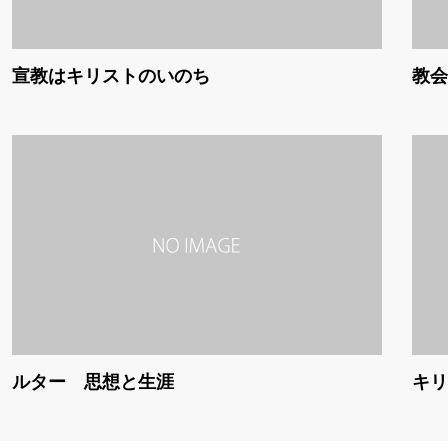
宣教はキリストのいのち
教会
ルター 思想と生涯
キリ