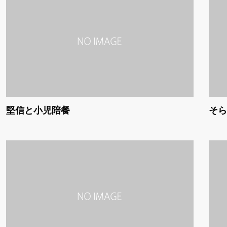
堅信と小児陪餐
そら