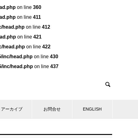
ead.php
on line
360
ead.php
on line
411
nc/head.php
on line
412
ead.php
on line
421
nc/head.php
on line
422
5/inc/head.php
on line
430
5/inc/head.php
on line
437

アーカイブ
お問合せ
ENGLISH