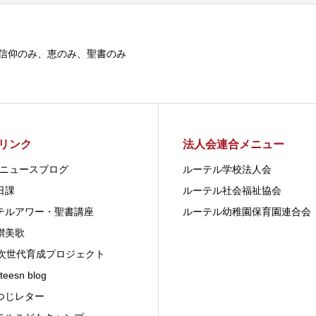
信仰のみ、恵のみ、聖書のみ
リンク
法人会連合メニュー
LCニュースブログ
ルーテル学校法人会
日課
ルーテル社会福祉協会
テルアワー・聖書講座
ルーテル幼稚園保育園連合会
讃美歌
G次世代育成プロジェクト
teesn blog
つじレター