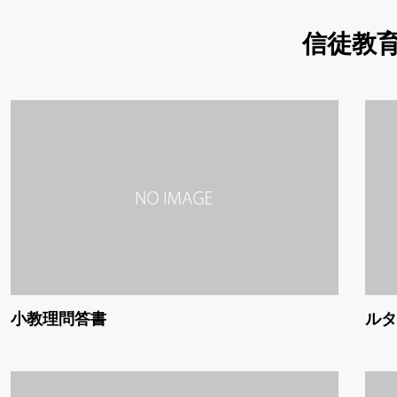
信徒教
小教理問答書
ルタ